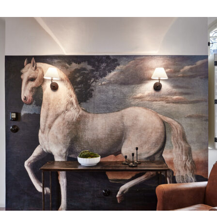
kladní i střední školy sledují cíle stanovené v 
rostředí podporující kritické myšlení, jež vede k vl
vání vztahu žáků k místu;
oru podnikavosti, uvědomění vlastní odpovědnosti 
uku v oblastech historie, dějin umění, geometrie, 