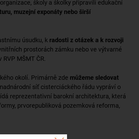
ganizace, školy a školky připravili edukační
kturu, muzejní exponáty nebo širší
lastnímu úsudku, k
radosti z otázek a k rozvoji
vnitřních prostorách zámku nebo ve výtvarné
né v RVP MŠMT ČR.
ízkého okolí. Primárně zde
můžeme sledovat
nadnárodní síť cisterciáckého řádu vypráví o
dá reprezentativní barokní architektura, která
 reformy, prvorepubliková pozemková reforma,