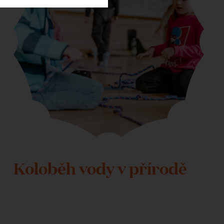
Koloběh vody v přírodě