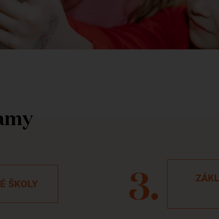
ramy
ZÁKL
É ŠKOLY