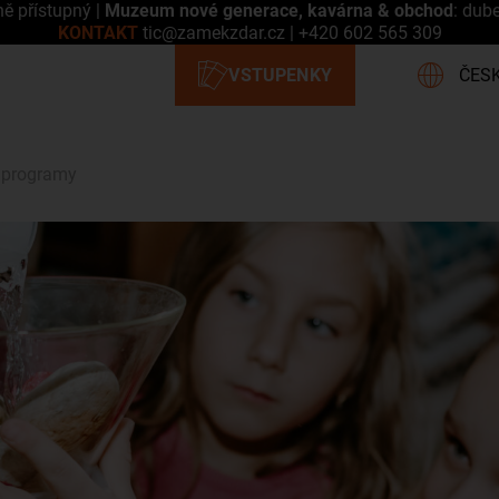
ně přístupný |
Muzeum nové generace, kavárna & obchod
: dub
KONTAKT
tic@zamekzdar.cz
|
+420 602 565 309
 programy