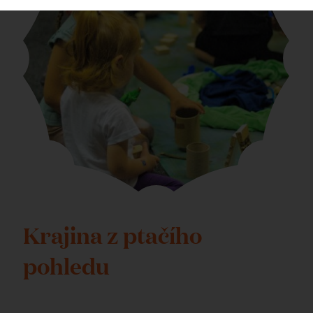
Krajina z ptačího
pohledu