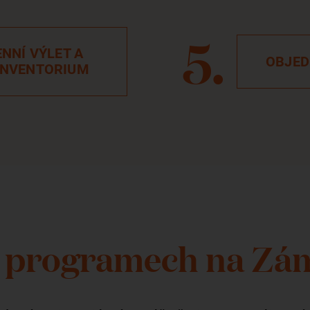
NNÍ VÝLET A
OBJED
INVENTORIUM
 programech na Zá