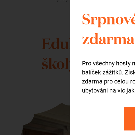
Srpnové
zdarma 
Edukační pro
školy
Pro všechny hosty 
balíček zážitků. Zí
zdarma pro celou ro
ubytování na víc jak