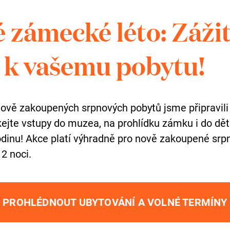
 zámecké léto: Záži
k vašemu pobytu!
gramy pro mateřsk
nově zakoupených srpnových pobytů jsme připravili
skejte vstupy do muzea, na prohlídku zámku i do dě
dinu! Akce platí výhradně pro nově zakoupené srpn
 2 noci.
PROHLÉDNOUT UBYTOVÁNÍ A VOLNÉ TERMÍNY