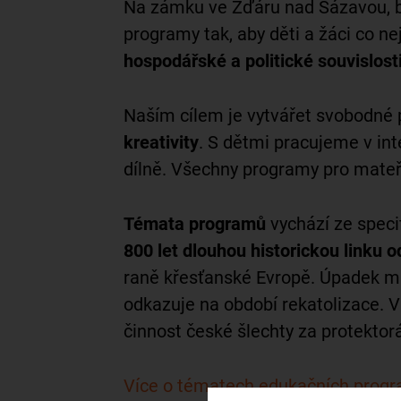
Na zámku ve Žďáru nad Sázavou, bý
programy tak, aby děti a žáci co ne
hospodářské a politické souvislost
Naším cílem je vytvářet svobodné p
kreativity
. S dětmi pracujeme v in
dílně. Všechny programy pro mateřs
Témata
programů
vychází ze speci
800 let dlouhou historickou linku 
raně křesťanské Evropě. Úpadek mís
odkazuje na období rekatolizace. V
činnost české šlechty za protektor
Více o tématech edukačních prog