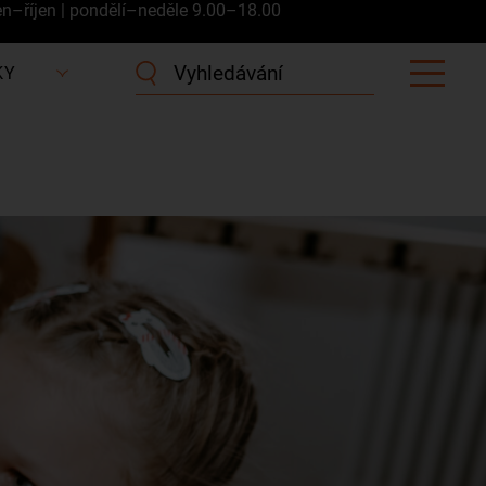
en–říjen | pondělí–neděle 9.00–18.00