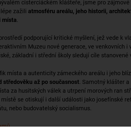
valém cisterciáckém klášteře, jsme pro zájmové or
jlépe zažili
atmosféru areálu, jeho historii, archite
i místa
.
rostředí podporující kritické myšlení, jež vede k v
teraktivním Muzeu nové generace, ve venkovních i 
ké, základní i střední školy sledují cíle stanove
fik místa a autenticity zámeckého areálu i jeho bl
od středověku až po současnost
. Samotný klášter a 
ta za husitských válek a utrpení morových ran stří
 místě se otiskují i další události jako josefínské
átu, nebo budovatelský socialismus.
ramů