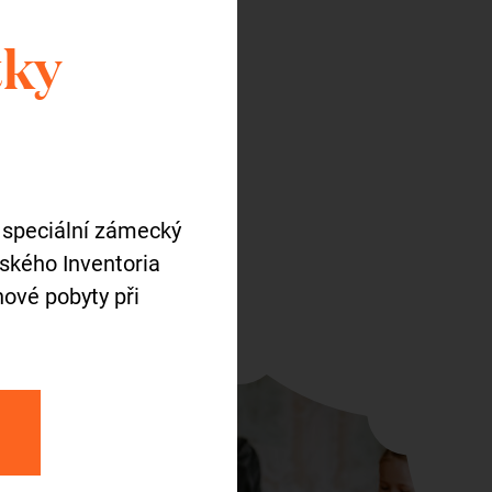
tky
é
 speciální zámecký
tského Inventoria
ové pobyty při