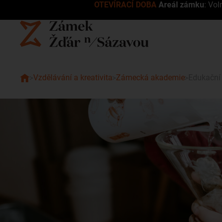
OTEVÍRACÍ DOBA
Areál zámku
: Vol
Vzdělávání a kreativita
Zámecká akademie
Edukační
Edukační programy