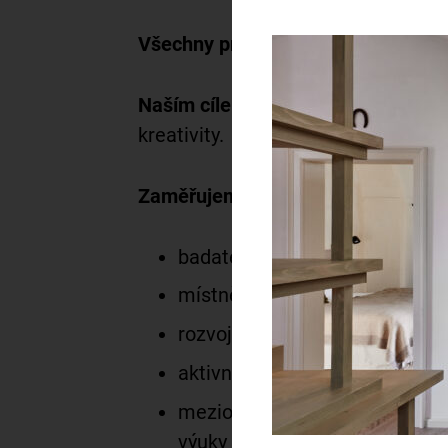
Všechny programy pro mateřské, zá
Naším cílem
je vytvářet svobodné p
kreativity.
Zaměřujeme se na:
badatelskou výuku;
místně zakotvené učení a budo
rozvoj kreativity;
aktivní participaci žáků, podp
mezioborovost a projektovou vý
výuky a výchovy k občanství.