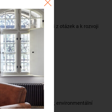
RVP MŠMT ČR.
astnímu úsudku, k radosti z otázek a k rozvoji
a týmovou spolupráci;
architektury, přírodovědy, environmentální