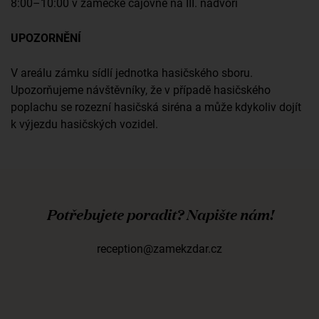
8:00–10:00 v zámecké čajovně na III. nádvoří
UPOZORNĚNÍ
V areálu zámku sídlí jednotka hasičského sboru.
Upozorňujeme návštěvníky, že v případě hasičského
poplachu se rozezní hasičská siréna a může kdykoliv dojít
k výjezdu hasičských vozidel.
Potřebujete poradit? Napište nám!
reception@zamekzdar.cz