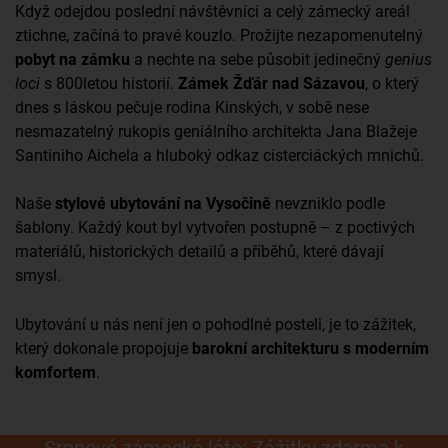
Když odejdou poslední návštěvníci a celý zámecký areál
ztichne, začíná to pravé kouzlo. Prožijte nezapomenutelný
pobyt na zámku
a nechte na sebe působit jedinečný
genius
loci
s 800letou historií.
Zámek Žďár nad Sázavou
, o který
dnes s láskou pečuje rodina Kinských, v sobě nese
nesmazatelný rukopis geniálního architekta Jana Blažeje
Santiniho Aichela a hluboký odkaz cisterciáckých mnichů.
Naše
stylové ubytování na Vysočině
nevzniklo podle
šablony. Každý kout byl vytvořen postupně – z poctivých
materiálů, historických detailů a příběhů, které dávají
smysl.
Ubytování u nás není jen o pohodlné posteli, je to zážitek,
který dokonale propojuje
barokní architekturu s moderním
komfortem
.