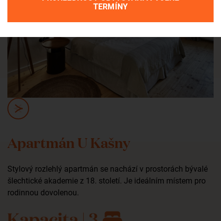
TERMÍNY
Apartmán U Kašny
Stylový rozlehlý apartmán se nachází v prostorách bývalé
šlechtické akademie z 18. století. Je ideálním místem pro
rodinnou dovolenou.