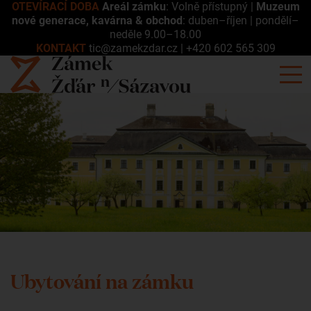
OTEVÍRACÍ DOBA
Areál zámku
: Volně přístupný |
Muzeum
nové generace, kavárna & obchod
: duben–říjen | pondělí–
neděle 9.00–18.00
KONTAKT
tic@zamekzdar.cz
|
+420 602 565 309
Ubytování na zámku
Ubytování na zámku