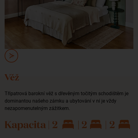
Věž
Třípatrová barokní věž s dřevěným točitým schodištěm je
dominantou našeho zámku a ubytování v ní je vždy
nezapomenutelným zážitkem.