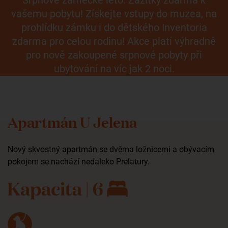
Srpnové zámecké léto: Zážitky zdarma k
vašemu pobytu! Získejte vstupy do muzea, na
prohlídku zámku i do dětského Inventoria
zdarma pro celou rodinu! Akce platí výhradně
pro nově zakoupené srpnové pobyty při
ubytování na víc jak 2 noci.
Apartmán U Jelena
Nový skvostný apartmán se dvěma ložnicemi a obývacím
pokojem se nachází nedaleko Prelatury.