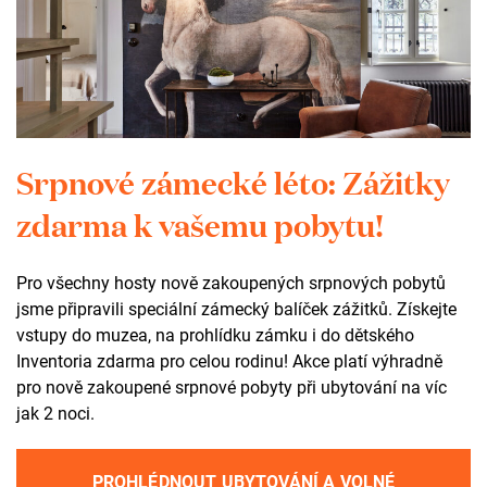
VÍCE
Srpnové zámecké léto: Zážitky
zdarma k vašemu pobytu!
REZERVACE
Pro všechny hosty nově zakoupených srpnových pobytů
jsme připravili speciální zámecký balíček zážitků. Získejte
vstupy do muzea, na prohlídku zámku i do dětského
Inventoria zdarma pro celou rodinu! Akce platí výhradně
pro nově zakoupené srpnové pobyty při ubytování na víc
jak 2 noci.
PROHLÉDNOUT UBYTOVÁNÍ A VOLNÉ