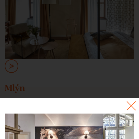
Mlýn
Ubytujte se v místě, kde stál od poloviny 17. století klášterní
mlýn a v sousedních budovách se vařilo pivo.