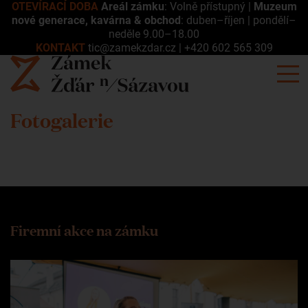
OTEVÍRACÍ DOBA
Areál zámku
: Volně přístupný |
Muzeum
nové generace, kavárna & obchod
: duben–říjen | pondělí–
neděle 9.00–18.00
KONTAKT
tic@zamekzdar.cz
|
+420 602 565 309
Fotogalerie
Firemní akce na zámku