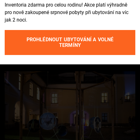
divákům, umělcům, dobrovolníkům a celému týmu – za to,
Inventoria zdarma pro celou rodinu! Akce platí výhradně
že jste vytvořili atmosféru, na kterou budeme vzpomínat
pro nově zakoupené srpnové pobyty při ubytování na víc
celý rok. Slova nedokážou popsat všechno, ale nádherné
jak 2 noci.
fotografie Adély Vosičkové se k tomu perfection blíží.
Nahlédněte do galerie, najděte se na fotkách a připomeňte
PROHLÉDNOUT UBYTOVÁNÍ A VOLNÉ
si ty okamžiky čisté radosti!
TERMÍNY
Adventní světelné instalace