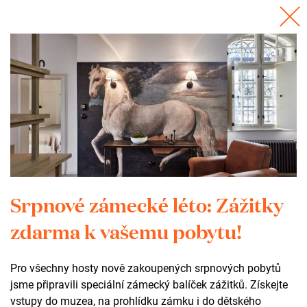
+15
Srpnové zámecké léto: Zážitky
zdarma k vašemu pobytu!
Wow. Ještě teď vstřebáváme tu neuvěřitelnou energii, která
v uplynulých dnech zaplavila celý zámek a jeho okolí.
Pro všechny hosty nově zakoupených srpnových pobytů
Letošní ročník je za námi a my máme srdce plná dojmů,
jsme připravili speciální zámecký balíček zážitků. Získejte
husí kůže a obrovské vděčnosti. Děkujeme vám všem –
vstupy do muzea, na prohlídku zámku i do dětského