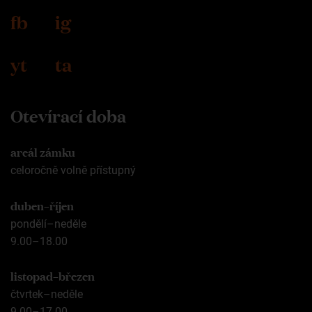
fb
ig
yt
ta
Otevírací doba
areál zámku
celoročně volně přístupný
duben–říjen
pondělí–neděle
9.00–18.00
listopad–březen
čtvrtek–neděle
9.00–17.00