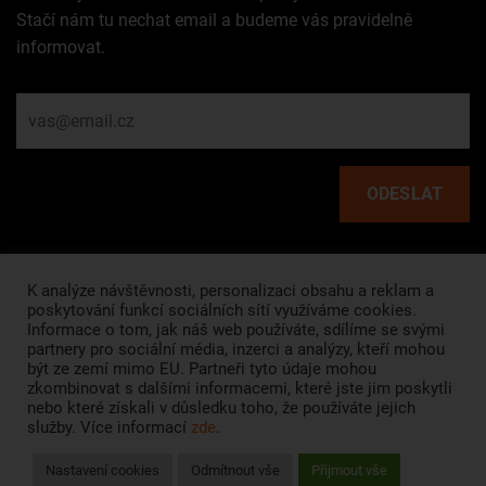
Stačí nám tu nechat email a budeme vás pravidelně
informovat.
Rychlé odkazy
K analýze návštěvnosti, personalizaci obsahu a reklam a
poskytování funkcí sociálních sítí využíváme cookies.
Informace o tom, jak náš web používáte, sdílíme se svými
HLAVNÍ STRÁNKA
partnery pro sociální média, inzerci a analýzy, kteří mohou
být ze zemí mimo EU. Partneři tyto údaje mohou
O NÁS
zkombinovat s dalšími informacemi, které jste jim poskytli
nebo které získali v důsledku toho, že používáte jejich
VŠEOBECNÉ OBCHODNÍ PODMÍNKY
služby. Více informací
zde
.
OCHRANA SOUKROMÍ
Nastavení cookies
Odmítnout vše
Přijmout vše