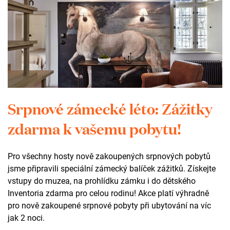
Les, voda a lidské úsilí: nová
Srpnové zámecké léto: Zážitky
komentovaná procházka pod
zdarma k vašemu pobytu!
Zelenou horou
Pro všechny hosty nově zakoupených srpnových pobytů
Komentovaná procházka s názvem
Les, voda a lidské
jsme připravili speciální zámecký balíček zážitků. Získejte
úsilí
vás provede po dvouapůlkilometrové trase pod
vstupy do muzea, na prohlídku zámku i do dětského
Zelenou horou, během které odhalí tři propojené biotopy,
Inventoria zdarma pro celou rodinu! Akce platí výhradně
významné přírodní prvky i příběhy lidí, kteří tuto krajinu
pro nově zakoupené srpnové pobyty při ubytování na víc
utvářeli.
jak 2 noci.