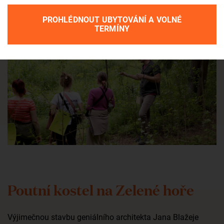
VÍCE
PROHLÉDNOUT UBYTOVÁNÍ A VOLNÉ
TERMÍNY
Poutní kostel na Zelené hoře
Výjimečnou stavbu geniálního architekta Jana Blažeje