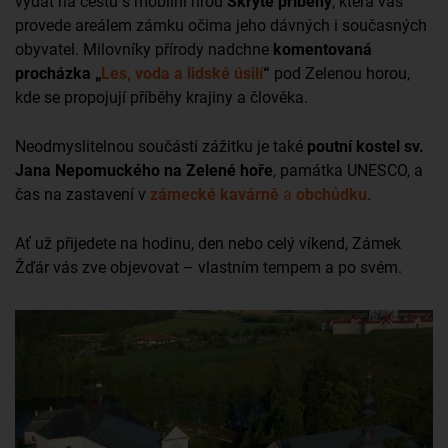
vydat na cestu s mobilní hrou
Skryté příběhy
, která vás
provede areálem zámku očima jeho dávných i současných
obyvatel. Milovníky přírody nadchne
komentovaná
procházka „
Les, voda a lidské úsilí
“
pod Zelenou horou,
kde se propojují příběhy krajiny a člověka.
Neodmyslitelnou součástí zážitku je také
poutní kostel sv.
Jana Nepomuckého na Zelené hoře
, památka UNESCO, a
čas na zastavení v
zámecké kavárně
a
obchůdku
.
Ať už přijedete na hodinu, den nebo celý víkend, Zámek
Žďár vás zve objevovat – vlastním tempem a po svém.