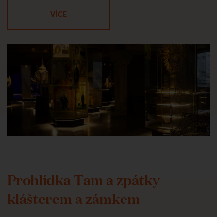
VÍCE
Prohlídka Tam a zpátky
klášterem a zámkem