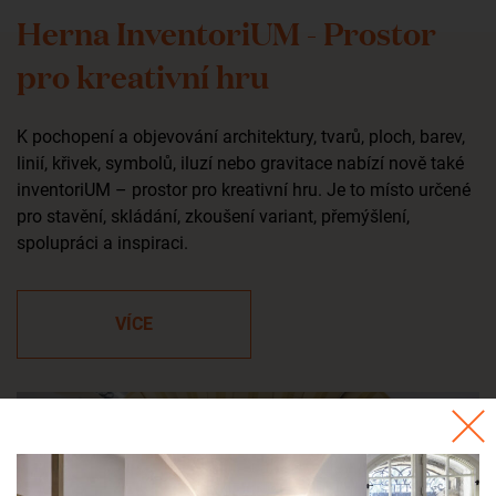
Herna InventoriUM - Prostor
pro kreativní hru
K pochopení a objevování architektury, tvarů, ploch, barev,
linií, křivek, symbolů, iluzí nebo gravitace nabízí nově také
inventoriUM – prostor pro kreativní hru. Je to místo určené
pro stavění, skládání, zkoušení variant, přemýšlení,
spolupráci a inspiraci.
VÍCE