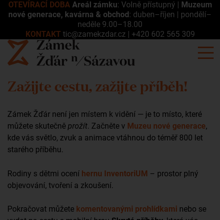
OTEVÍRACÍ DOBA
Areál zámku
: Volně přístupný |
Muzeum
nové generace, kavárna & obchod
: duben–říjen | pondělí–
neděle 9.00–18.00
KONTAKT
tic@zamekzdar.cz
|
+420 602 565 309
Zažijte cestu, zažijte příběh!
Zámek Žďár není jen místem k vidění — je to místo, které
můžete skutečně
prožít
. Začněte v
Muzeu nové generace
,
kde vás světlo, zvuk a animace vtáhnou do téměř 800 let
starého příběhu.
Rodiny s dětmi ocení
hernu InventoriUM
– prostor plný
objevování, tvoření a zkoušení.
Pokračovat můžete
komentovanými prohlídkami
nebo se