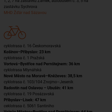
1, 2, 7 na zastávku Zámek, autobusem č. 3, 5 na
zastávku Sychrova
MHD Žďár nad Sázavou
cyklotrasa č. 16 Českomoravská
Košinov–Přibyslav: 23 km
cyklotrasa č. 1 Pražská
Vortová–Bystřice nad Pernštejnem: 36 km
cyklotrasa Mlynářská
Nové Město na Moravě–Kněževes: 38,5 km
cyklotrasa č. 103/104 Znojmo–Jeseník
Radostín nad Oslavou – Ubušín: 41 km
cyklotrasa č. 19 Posázavská
Přibyslav–Lísek: 47 km
ceklotrasa č. 5061 Santiniho
Vojnův Městec–Bystřice nad Pernštejnem: 64 km