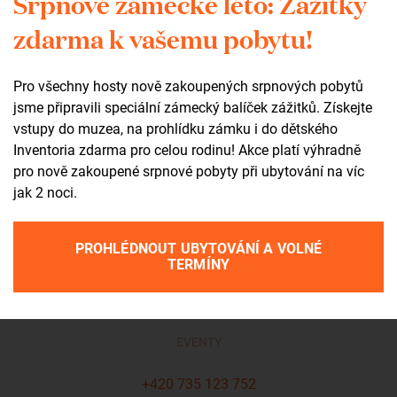
Srpnové zámecké léto: Zážitky
MANAŽERKA EVENTOVÉHO ODDĚLENÍ
zdarma k vašemu pobytu!
+420 603 847 803
holeckova@zamekzdar.cz
Pro všechny hosty nově zakoupených srpnových pobytů
jsme připravili speciální zámecký balíček zážitků. Získejte
vstupy do muzea, na prohlídku zámku i do dětského
Inventoria zdarma pro celou rodinu! Akce platí výhradně
pro nově zakoupené srpnové pobyty při ubytování na víc
jak 2 noci.
PROHLÉDNOUT UBYTOVÁNÍ A VOLNÉ
TERMÍNY
Lenka Kremláčková
EVENTY
+420 735 123 752