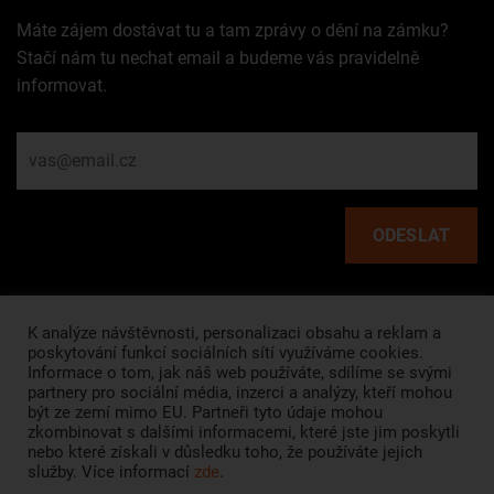
Máte zájem dostávat tu a tam zprávy o dění na zámku?
Stačí nám tu nechat email a budeme vás pravidelně
informovat.
Rychlé odkazy
K analýze návštěvnosti, personalizaci obsahu a reklam a
poskytování funkcí sociálních sítí využíváme cookies.
Informace o tom, jak náš web používáte, sdílíme se svými
HLAVNÍ STRÁNKA
partnery pro sociální média, inzerci a analýzy, kteří mohou
být ze zemí mimo EU. Partneři tyto údaje mohou
O NÁS
zkombinovat s dalšími informacemi, které jste jim poskytli
nebo které získali v důsledku toho, že používáte jejich
VŠEOBECNÉ OBCHODNÍ PODMÍNKY
služby. Více informací
zde
.