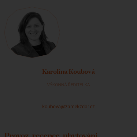
Karolína Koubová
VÝKONNÁ ŘEDITELKA
koubova@zamekzdar.cz
Provoz, recepce, ubytování