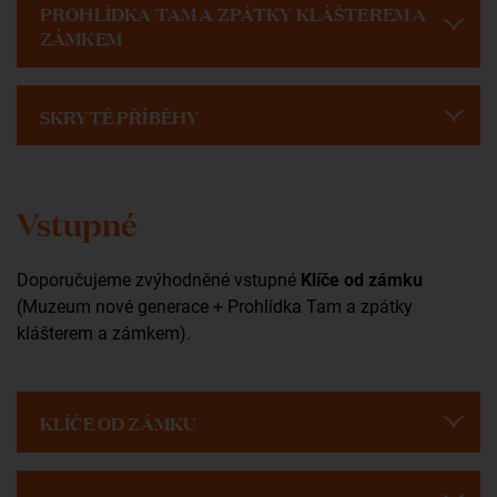
PROHLÍDKA TAM A ZPÁTKY KLÁŠTEREM A
ZÁMKEM
SKRYTÉ PŘÍBĚHY
Vstupné
Doporučujeme zvýhodněné vstupné
Klíče od zámku
(Muzeum nové generace + Prohlídka Tam a zpátky
klášterem a zámkem).
KLÍČE OD ZÁMKU