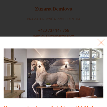
Zuzana Demlová
DRAMATURGYNĚ A PRODUCENTKA
+420 737 147 766
demlova@zamekzdar.cz
Silvie Holečková