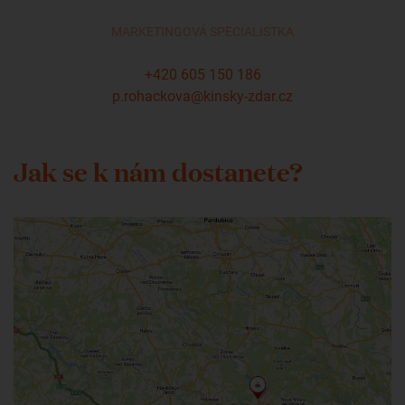
MARKETINGOVÁ SPECIALISTKA
+420 605 150 186
p.rohackova@kinsky-zdar.cz
Jak se k nám dostanete?