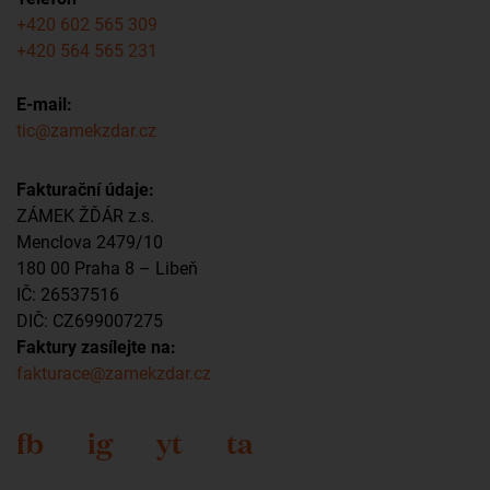
+420 602 565 309
+420 564 565 231
E-mail:
tic@zamekzdar.cz
Fakturační údaje:
ZÁMEK ŽĎÁR z.s.
Menclova 2479/10
180 00 Praha 8 – Libeň
IČ: 26537516
DIČ: CZ699007275
Faktury zasílejte na:
fakturace@zamekzdar.cz
fb
ig
yt
ta