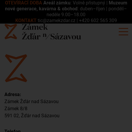
OTEVÍRACÍ DOBA
Areál zámku
: Volně přístupný |
Muzeum
nové generace, kavárna & obchod
: duben–říjen | pondělí–
neděle 9.00–18.00
KONTAKT
tic@zamekzdar.cz
|
+420 602 565 309
Adresa:
Zámek Žďár nad Sázavou
Zámek 8/8
591 02, Žďár nad Sázavou
Telefon