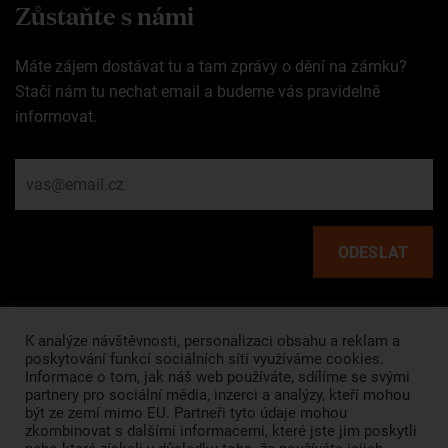
Zůstaňte s námi
Máte zájem dostávat tu a tam zprávy o dění na zámku?
Stačí nám tu nechat email a budeme vás pravidelně
informovat.
Rychlé odkazy
K analýze návštěvnosti, personalizaci obsahu a reklam a
poskytování funkcí sociálních sítí využíváme cookies.
Informace o tom, jak náš web používáte, sdílíme se svými
HLAVNÍ STRÁNKA
partnery pro sociální média, inzerci a analýzy, kteří mohou
být ze zemí mimo EU. Partneři tyto údaje mohou
O NÁS
zkombinovat s dalšími informacemi, které jste jim poskytli