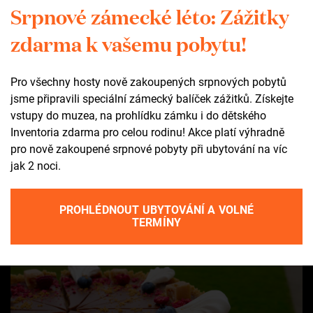
Srpnové zámecké léto: Zážitky
zdarma k vašemu pobytu!
Pro všechny hosty nově zakoupených srpnových pobytů
jsme připravili speciální zámecký balíček zážitků. Získejte
vstupy do muzea, na prohlídku zámku i do dětského
Inventoria zdarma pro celou rodinu! Akce platí výhradně
pro nově zakoupené srpnové pobyty při ubytování na víc
jak 2 noci.
PROHLÉDNOUT UBYTOVÁNÍ A VOLNÉ
TERMÍNY