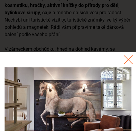
kosmetiku, hračky, aktivní knížky do přírody pro děti,
bylinkové sirupy, čaje
a mnoho dalších věcí pro radost.
Nechybí ani turistické vizitky, turistické známky, velký výběr
pohledů a magnetek. Rádi vám připravíme také dárková
balení podle vašeho přání.
V zámeckém obchůdku, hned na dohled kavárny, se
nachází také
dětský koutek
.