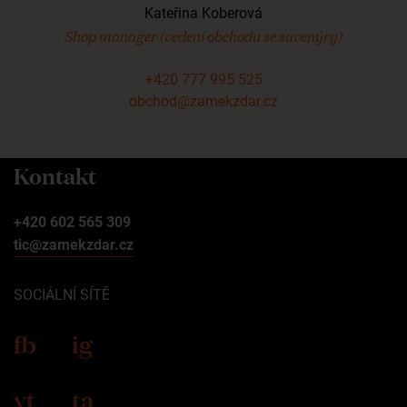
Kateřina Koberová
Shop manager (vedení obchodu se suvenýry)
+420 777 995 525
obchod@zamekzdar.cz
Kontakt
+420 602 565 309
tic@zamekzdar.cz
SOCIÁLNÍ SÍTĚ
fb
ig
yt
ta