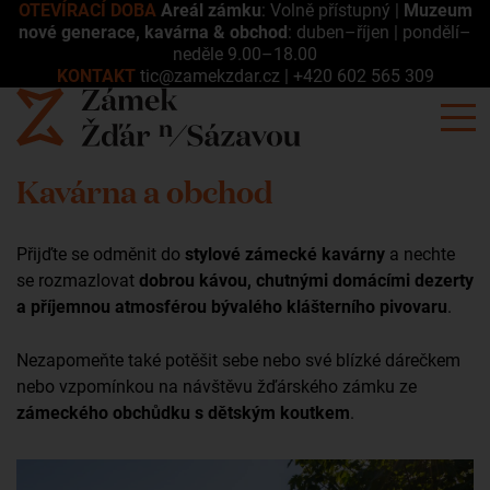
OTEVÍRACÍ DOBA
Areál zámku
: Volně přístupný |
Muzeum
nové generace, kavárna & obchod
: duben–říjen | pondělí–
neděle 9.00–18.00
KONTAKT
tic@zamekzdar.cz
|
+420 602 565 309
Kavárna a obchod
Přijďte se odměnit do
stylové zámecké kavárny
a nechte
se rozmazlovat
dobrou kávou, chutnými domácími dezerty
a příjemnou atmosférou bývalého klášterního pivovaru
.
Nezapomeňte také potěšit sebe nebo své blízké dárečkem
nebo vzpomínkou na návštěvu žďárského zámku ze
zámeckého obchůdku s dětským koutkem
.