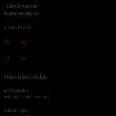
+420 602 565 309
tic@zamekzdar.cz
SOCIÁLNÍ SÍTĚ
fb
ig
yt
ta
Otevírací doba
areál zámku
celoročně volně přístupný
duben–říjen