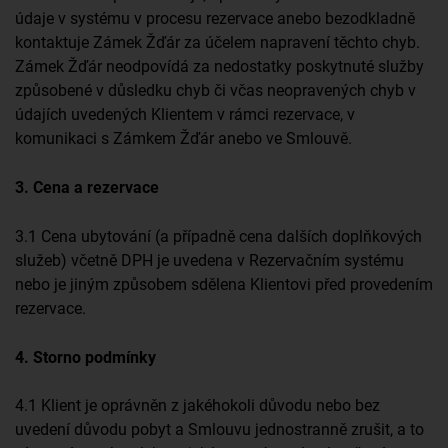
údaje v systému v procesu rezervace anebo bezodkladně
kontaktuje Zámek Žďár za účelem napravení těchto chyb.
Zámek Žďár neodpovídá za nedostatky poskytnuté služby
způsobené v důsledku chyb či včas neopravených chyb v
údajích uvedených Klientem v rámci rezervace, v
komunikaci s Zámkem Žďár anebo ve Smlouvě.
3. Cena a rezervace
3.1 Cena ubytování (a případně cena dalších doplňkových
služeb) včetně DPH je uvedena v Rezervačním systému
nebo je jiným způsobem sdělena Klientovi před provedením
rezervace.
4. Storno podmínky
4.1 Klient je oprávněn z jakéhokoli důvodu nebo bez
uvedení důvodu pobyt a Smlouvu jednostranně zrušit, a to