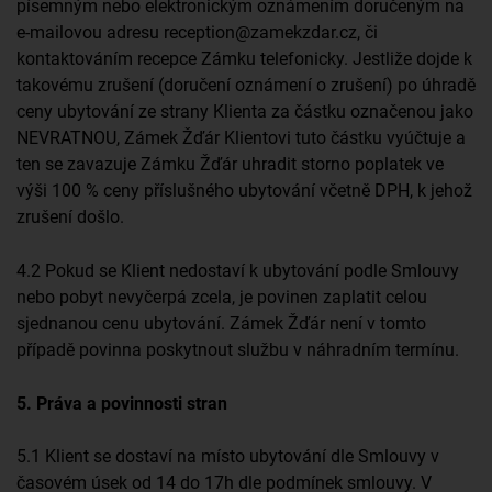
písemným nebo elektronickým oznámením doručeným na
e-mailovou adresu reception@zamekzdar.cz, či
kontaktováním recepce Zámku telefonicky. Jestliže dojde k
takovému zrušení (doručení oznámení o zrušení) po úhradě
ceny ubytování ze strany Klienta za částku označenou jako
NEVRATNOU, Zámek Žďár Klientovi tuto částku vyúčtuje a
ten se zavazuje Zámku Žďár uhradit storno poplatek ve
výši 100 % ceny příslušného ubytování včetně DPH, k jehož
zrušení došlo.
4.2 Pokud se Klient nedostaví k ubytování podle Smlouvy
nebo pobyt nevyčerpá zcela, je povinen zaplatit celou
sjednanou cenu ubytování. Zámek Žďár není v tomto
případě povinna poskytnout službu v náhradním termínu.
5. Práva a povinnosti stran
5.1 Klient se dostaví na místo ubytování dle Smlouvy v
časovém úsek od 14 do 17h dle podmínek smlouvy. V