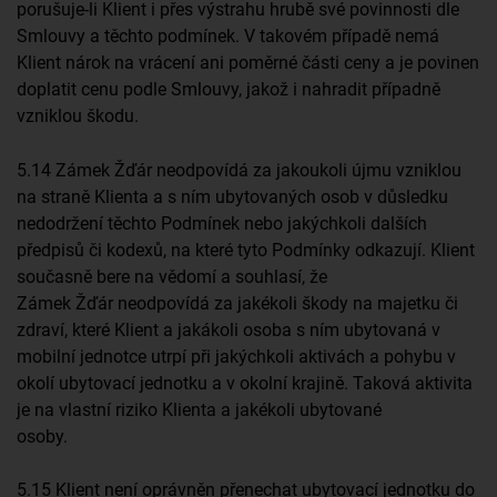
porušuje-li Klient i přes výstrahu hrubě své povinnosti dle
Smlouvy a těchto podmínek. V takovém případě nemá
Klient nárok na vrácení ani poměrné části ceny a je povinen
doplatit cenu podle Smlouvy, jakož i nahradit případně
vzniklou škodu.
5.14 Zámek Žďár neodpovídá za jakoukoli újmu vzniklou
na straně Klienta a s ním ubytovaných osob v důsledku
nedodržení těchto Podmínek nebo jakýchkoli dalších
předpisů či kodexů, na které tyto Podmínky odkazují. Klient
současně bere na vědomí a souhlasí, že
Zámek Žďár neodpovídá za jakékoli škody na majetku či
zdraví, které Klient a jakákoli osoba s ním ubytovaná v
mobilní jednotce utrpí při jakýchkoli aktivách a pohybu v
okolí ubytovací jednotku a v okolní krajině. Taková aktivita
je na vlastní riziko Klienta a jakékoli ubytované
osoby.
5.15 Klient není oprávněn přenechat ubytovací jednotku do