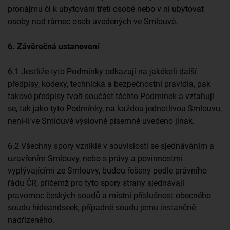
pronájmu či k ubytování třetí osobě nebo v ní ubytovat
osoby nad rámec osob uvedených ve Smlouvě.
6. Závěrečná ustanovení
6.1 Jestliže tyto Podmínky odkazují na jakékoli další
předpisy, kodexy, technická a bezpečnostní pravidla, pak
takové předpisy tvoří součást těchto Podmínek a vztahují
se, tak jako tyto Podmínky, na každou jednotlivou Smlouvu,
není-li ve Smlouvě výslovně písemně uvedeno jinak.
6.2 Všechny spory vzniklé v souvislosti se sjednáváním a
uzavřením Smlouvy, nebo s právy a povinnostmi
vyplývajícími ze Smlouvy, budou řešeny podle právního
řádu ČR, přičemž pro tyto spory strany sjednávají
pravomoc českých soudů a místní příslušnost obecného
soudu hideandseek, případně soudu jemu instančně
nadřízeného.