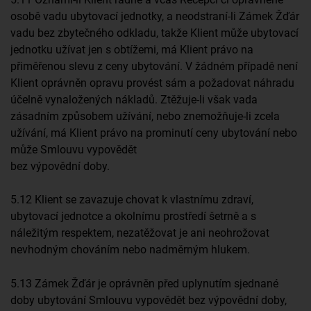
osobě vadu ubytovací jednotky, a neodstraní-li Zámek Žďár
vadu bez zbytečného odkladu, takže Klient může ubytovací
jednotku užívat jen s obtížemi, má Klient právo na
přiměřenou slevu z ceny ubytování. V žádném případě není
Klient oprávněn opravu provést sám a požadovat náhradu
účelně vynaložených nákladů. Ztěžuje-li však vada
zásadním způsobem užívání, nebo znemožňuje-li zcela
užívání, má Klient právo na prominutí ceny ubytování nebo
může Smlouvu vypovědět
bez výpovědní doby.
5.12 Klient se zavazuje chovat k vlastnímu zdraví,
ubytovací jednotce a okolnímu prostředí šetrně a s
náležitým respektem, nezatěžovat je ani neohrožovat
nevhodným chováním nebo nadměrným hlukem.
5.13 Zámek Žďár je oprávněn před uplynutím sjednané
doby ubytování Smlouvu vypovědět bez výpovědní doby,