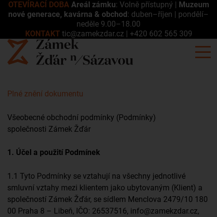
OTEVÍRACÍ DOBA
Areál zámku
: Volně přístupný |
Muzeum
nové generace, kavárna & obchod
: duben–říjen | pondělí–
neděle 9.00–18.00
KONTAKT
tic@zamekzdar.cz
|
+420 602 565 309
Plné znění dokumentu
Všeobecné obchodní podmínky (Podmínky)
společnosti Zámek Žďár
1. Účel a použití Podmínek
1.1 Tyto Podmínky se vztahují na všechny jednotlivé
smluvní vztahy mezi klientem jako ubytovaným (Klient) a
společností Zámek Žďár, se sídlem Menclova 2479/10 180
00 Praha 8 – Libeň, IČO: 26537516, info@zamekzdar.cz,