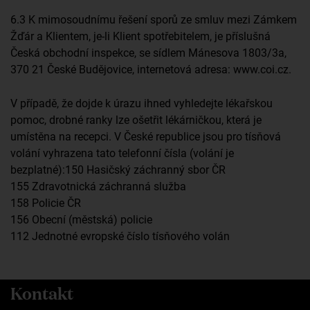
6.3 K mimosoudnímu řešení sporů ze smluv mezi Zámkem
Žďár a Klientem, je-li Klient spotřebitelem, je příslušná
Česká obchodní inspekce, se sídlem Mánesova 1803/3a,
370 21 České Budějovice, internetová adresa: www.coi.cz.
V případě, že dojde k úrazu ihned vyhledejte lékařskou
pomoc, drobné ranky lze ošetřit lékárničkou, která je
umístěna na recepci. V České republice jsou pro tísňová
volání vyhrazena tato telefonní čísla (volání je
bezplatné):150 Hasičský záchranný sbor ČR
155 Zdravotnická záchranná služba
158 Policie ČR
156 Obecní (městská) policie
112 Jednotné evropské číslo tísňového volán
Kontakt