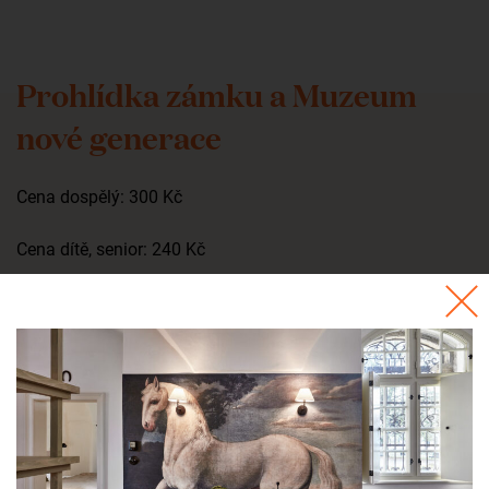
Prohlídka zámku a Muzeum
nové generace
Cena dospělý: 300 Kč
Cena dítě, senior: 240 Kč
Ceny platí pro skupiny od 10 osob.