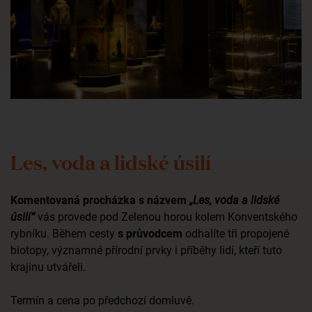
Les, voda a lidské úsilí
Komentovaná procházka s názvem
„Les, voda a lidské
úsilí“
vás provede pod Zelenou horou kolem Konventského
rybníku. Během cesty
s průvodcem
odhalíte tři propojené
biotopy, významné přírodní prvky i příběhy lidí, kteří tuto
krajinu utvářeli.
Termín a cena po předchozí domluvě.