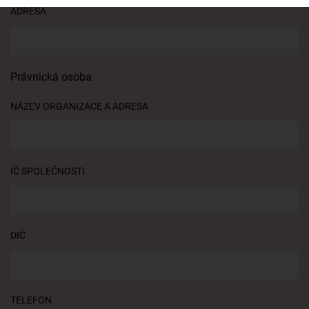
ADRESA
Právnická osoba
NÁZEV ORGANIZACE A ADRESA
IČ SPOLEČNOSTI
DIČ
TELEFON