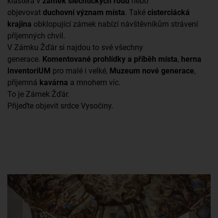
kláštera v
zámek šlechtických rodů
nebo
objevovat
duchovní význam místa
. Také
cisterciácká
krajina
obklopující zámek nabízí návštěvníkům strávení
příjemných chvil.
V Zámku Žďár si najdou to své všechny
generace.
Komentované prohlídky a příběh místa
,
herna
InventoriUM
pro malé i velké,
Muzeum nové generace
,
příjemná
kavárna
a mnohem víc.
To je Zámek Žďár.
Přijeďte objevit srdce Vysočiny.