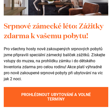
Srpnové zámecké léto: Zážitky
zdarma k vašemu pobytu!
Pro všechny hosty nově zakoupených srpnových pobytů
Poptávkový formulář
jsme připravili speciální zámecký balíček zážitků. Získejte
vstupy do muzea, na prohlídku zámku i do dětského
Poptejte nezávazně skupinový zájezd a my se vám ozveme
Inventoria zdarma pro celou rodinu! Akce platí výhradně
zpět.
pro nově zakoupené srpnové pobyty při ubytování na víc
jak 2 noci.
Fyzická osoba
JMÉNO A PŘÍJMENÍ
PROHLÉDNOUT UBYTOVÁNÍ A VOLNÉ
TERMÍNY