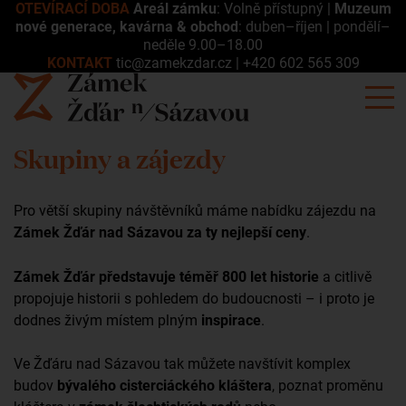
OTEVÍRACÍ DOBA
Areál zámku
: Volně přístupný |
Muzeum
nové generace, kavárna & obchod
: duben–říjen | pondělí–
neděle 9.00–18.00
KONTAKT
tic@zamekzdar.cz
|
+420 602 565 309
Skupiny a zájezdy
Pro větší skupiny návštěvníků máme nabídku zájezdu na
Zámek Žďár nad Sázavou za ty nejlepší ceny
.
Zámek Žďár představuje téměř 800 let historie
a citlivě
propojuje historii s pohledem do budoucnosti – i proto je
dodnes živým místem plným
inspirace
.
Ve Žďáru nad Sázavou tak můžete navštívit komplex
budov
bývalého cisterciáckého kláštera
, poznat proměnu