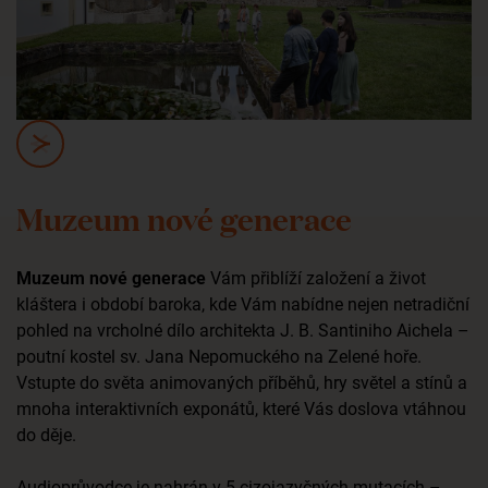
Muzeum nové generace
Muzeum nové generace
Vám přiblíží založení a život
kláštera i období baroka, kde Vám nabídne nejen netradiční
pohled na vrcholné dílo architekta J. B. Santiniho Aichela –
poutní kostel sv. Jana Nepomuckého na Zelené hoře.
Vstupte do světa animovaných příběhů, hry světel a stínů a
mnoha interaktivních exponátů, které Vás doslova vtáhnou
do děje.
Audioprůvodce je nahrán v 5 cizojazyčných mutacích –