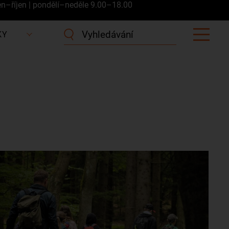
en–říjen | pondělí–neděle 9.00–18.00