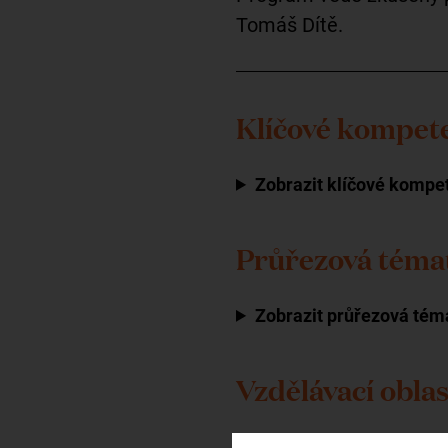
Tomáš Dítě.
Klíčové kompet
Zobrazit klíčové kompe
Průřezová téma
Zobrazit průřezová tém
Vzdělávací oblas
Zobrazit vzdělávací obla