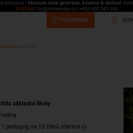
ně přístupný |
Muzeum nové generace, kavárna & obchod
: dub
KONTAKT
tic@zamekzdar.cz
|
+420 602 565 309
 programy
V lese
řídu základní školy
hodiny
, 1 pedagog na 10 žáků zdarma (v