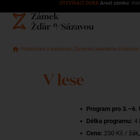
OTEVÍRACÍ DOBA
Areál zámku
: Vol
Vzdělávání a kreativita
Zámecká akademie
Edukační
V lese
Program pro 3.–6. t
Délka programu:
4 
Cena:
230 Kč / žák