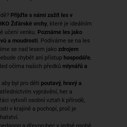
řídě?
Přijďte s námi zažít les v
HKO Žďárské vrchy
, které je ideálním
é učení venku.
Poznáme les jako
evů a moudrosti
. Podíváme se na les
líme se nad lesem jako
zdrojem
Nebude chybět ani přístup
hospodáře
,
ohled očima našich předků
mlynářů a
 aby byl pro děti
poutavý, hravý a
ostřednictvím vyprávění, her a
ci vytvoří osobní vztah k přírodě,
sti v krajině a pochopí, proč je
hatství.
pedagog a dřevorubec v jedné osobě