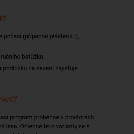
u?
e počasí (případně pláštěnku),
říručního batůžku
 a podložku na sezení zajišťuje
ršet?
časí program proběhne v prostorách
lí lesa. Ohledně této varianty se s