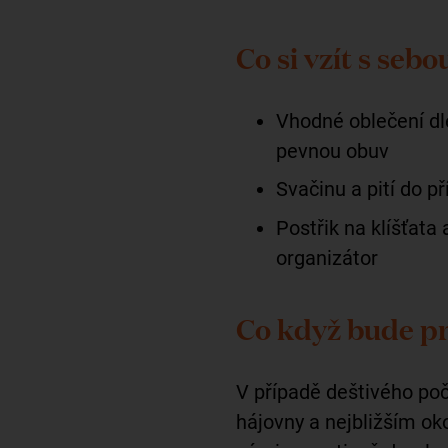
Co si vzít s sebo
Vhodné oblečení dl
pevnou obuv
Svačinu a pití do p
Postřik na klíšťata
organizátor
Co když bude p
V případě deštivého po
hájovny a nejbližším oko