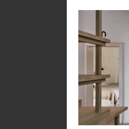
Co si vyzkouším
Pozorování daleko
Poznávání stromů a
Opékání na ohni a p
Vysvětlíme si slov
udržitelné hospodař
Zažijeme dobrodružs
ptáků a další obyče
děti výjimečné