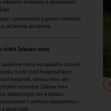
 edukační materiály a občerstvení:
ečup)
uze v podzimních a jarních měsících
u a od března do června
s v CHKO Žďárské vrchy.
i ukážeme místa evropského rozvodí,
vratky, rozdíl mezi hospodářským
cové kalamitě, obnovu lesa, ale i
 přírodní rezervace Žákova hora.
ní, didaktických her a bádání
souvislostech z pohledu ekosystému i
a a pitné vody.