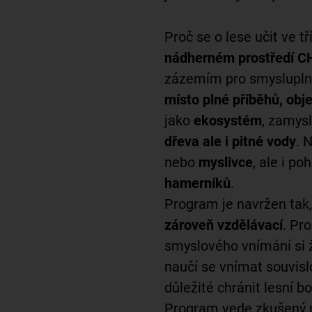
Proč se o lese učit ve t
nádherném prostředí C
zázemím pro smyslupln
místo plné příběhů, obj
jako
ekosystém
, zamys
dřeva ale i pitné vody
. 
nebo
myslivce
, ale i p
hamerníků
.
Program je navržen tak,
zároveň vzdělávací
. Pr
smyslového vnímání si žá
naučí se vnímat souvislo
důležité chránit lesní bo
Program vede zkušený 