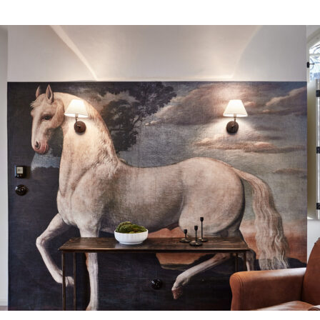
e a zažijeme?
hledem, ale i mikroskopem
 zvířat
ití vody ze studánky
a jako ekosystém a symbióza,
ení, prales, přirozený vývoj, paseka
tví, vůně tlejícího stromu, zpěv
jné věci, které už jsou pro některé