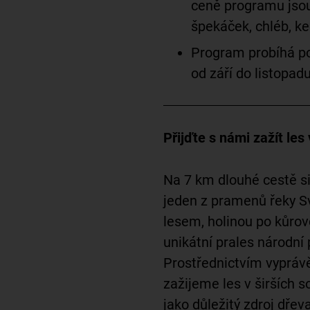
ceně programu jsou
špekáček, chléb, k
Program probíhá po
od září do listopad
Přijďte s námi zažít le
Na 7 km dlouhé cestě s
jeden z pramenů řeky S
lesem, holinou po kůrov
unikátní prales národní
Prostřednictvím vyprávě
zažijeme les v širších 
jako důležitý zdroj dřev