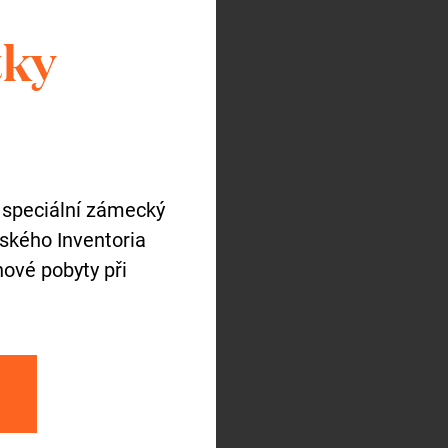
tky
 speciální zámecký
tského Inventoria
ové pobyty při