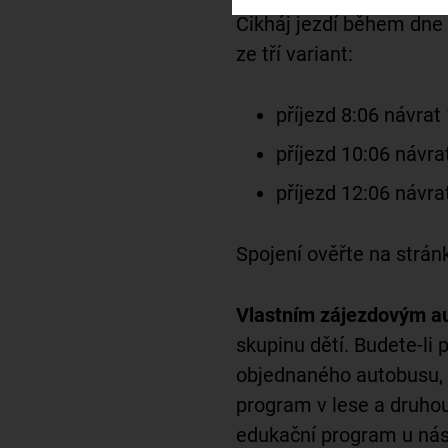
Cikháj jezdí během dne n
ze tří variant:
příjezd 8:06 návrat
příjezd 10:06 návra
příjezd 12:06 návra
Spojení ověřte na strán
Vlastním zájezdovým 
skupinu dětí. Budete-li 
objednaného autobusu, m
program v lese a druhou 
edukační program u nás