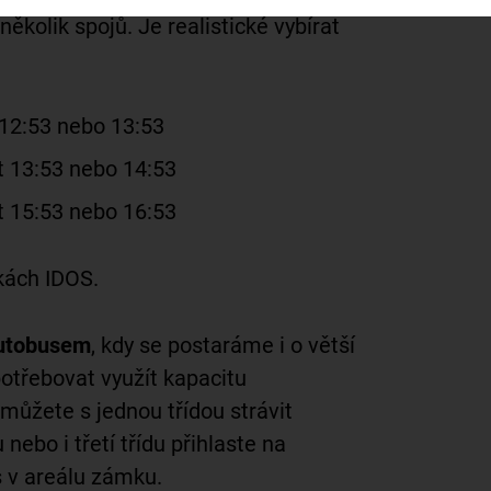
ěkolik spojů. Je realistické vybírat
 12:53 nebo 13:53
t 13:53 nebo 14:53
t 15:53 nebo 16:53
kách IDOS.
autobusem
, kdy se postaráme i o větší
potřebovat využít kapacitu
ůžete s jednou třídou strávit
nebo i třetí třídu přihlaste na
 v areálu zámku.