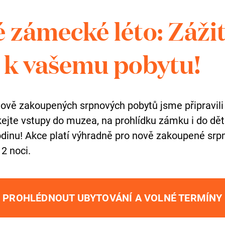
 zámecké léto: Záži
há na
7 km dlouhé trase
vedoucí
k vašemu pobytu!
řes
Žákovu horu k chatě Eleonorka
a
a
evropského rozvodí
mezi Severním
en z
pramenů řeky Svratky
. Uvidíme
nově zakoupených srpnových pobytů jsme připravili
ým lesem
,
holinou po kůrovcové
skejte vstupy do muzea, na prohlídku zámku i do dě
ale i unikátní
prales národní přírodní
dinu! Akce platí výhradně pro nově zakoupené srpn
 2 noci.
 dostanete?
PROHLÉDNOUT UBYTOVÁNÍ A VOLNÉ TERMÍNY
opravy
ze Žďáru nad Sázavou –
bo ze zastávky Zámek) do obce