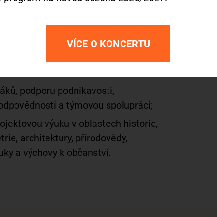
čení a budování vztahu žáků k
VÍCE O KONCERTU
 žáků, podporu podnikavosti,
odpovědnosti a týmovou spolupráci;
ojektovou výuku v oblastech historie,
rie, architektury, přírodovědy,
uky a výchovy k občanství.