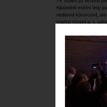
19. století již většinu p
Následně místní lesy pos
nedávná kůrovcová, ale 
majitel Kinský a. s. usil
rozmanitost lesa, podp
řízenou výsadbu – při t
paseky. Ve správě Kins
zachovalý komplex pral
již v roce 1933 vyhlášen
rašeliniště Radostín
/19
nebo
Velké Dářko
/1933
Další témata, které areá
architektura a geometri
unikátní stavba koste