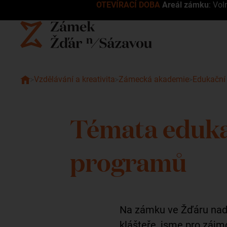
OTEVÍRACÍ DOBA
Areál zámku
: Vol
Vzdělávání a kreativita
Zámecká akademie
Edukační
Témata eduk
programů
Na zámku ve Žďáru nad
klášteře, jsme pro zájm