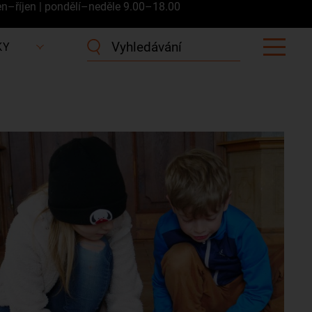
en–říjen | pondělí–neděle 9.00–18.00