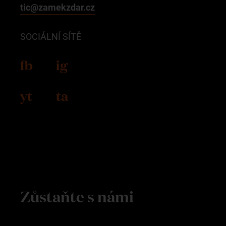
tic@zamekzdar.cz
SOCIÁLNÍ SÍTĚ
fb
ig
yt
ta
Zůstaňte s námi