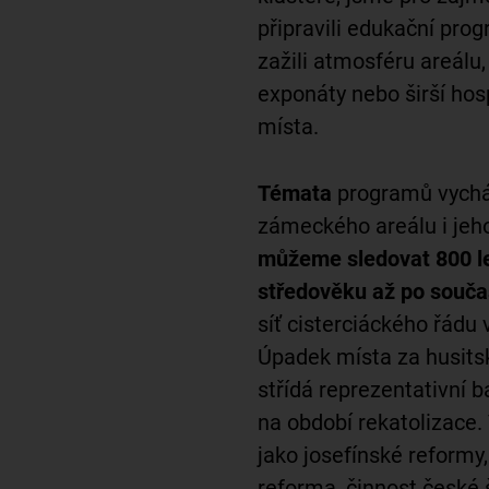
připravili edukační prog
zažili atmosféru areálu, 
exponáty nebo širší hos
místa.
Témata
programů vycház
zámeckého areálu i jeho
můžeme sledovat 800 let
středověku až po souča
síť cisterciáckého řádu
Úpadek místa za husits
střídá reprezentativní b
na období rekatolizace. V
jako josefínské reform
reforma, činnost české 