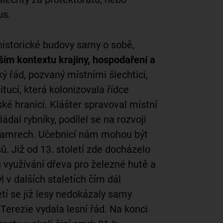
us.
 historické budovy samy o sobě,
rším kontextu krajiny, hospodaření a
ký řád, pozvaný místními šlechtici,
itucí, která kolonizovala řídce
é hranici. Klášter spravoval místní
ádal rybníky, podílel se na rozvoji
 hamrech. Učebnicí nám mohou být
ů. Již od 13. století zde docházelo
využívání dřeva pro železné hutě a
l v dalších staletích čím dál
letí se již lesy nedokázaly samy
Terezie vydala lesní řád.
Na konci