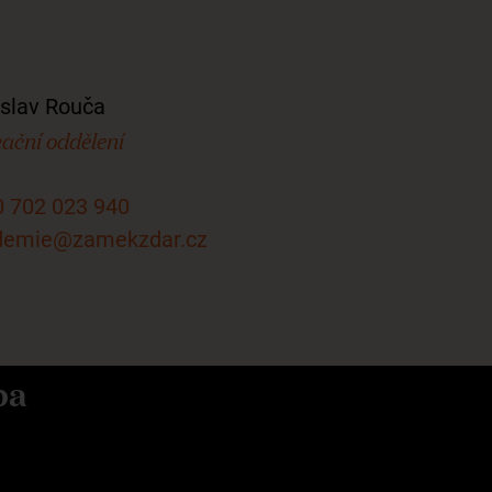
slav Rouča
ační oddělení
 702 023 940
demie@zamekzdar.cz
ba