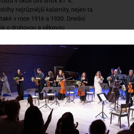
orostu v okolí činí smrk 81 %.
tilhy nejrůznější kalamity, nejen ta
také v roce 1916 a 1930. Dnešní
uje o
druhovou a věkovou
oruje přirozenou obnovu lesů nebo
ěžbě úmyslně nevznikají holiny resp.
kých se také nachází
výjimečně
esovitého lesa
Žákova hora
, který byl
 národní přírodní rezervací. Dále pak
87, kde můžeme vidět boreální les
.
l přináší do výuky, je
umění,
e
. Ke Žďáru neodmyslitelně patří
la svatého Jana Nepomuckého dnes