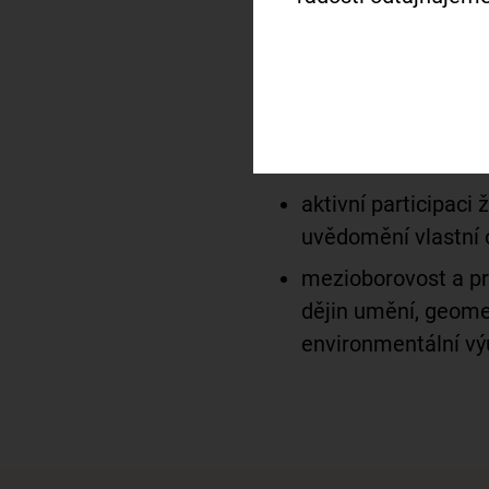
badatelskou výuku;
místně zakotvené u
místu;
rozvoj kreativity;
aktivní participaci
uvědomění vlastní 
mezioborovost a pr
dějin umění, geomet
environmentální vý