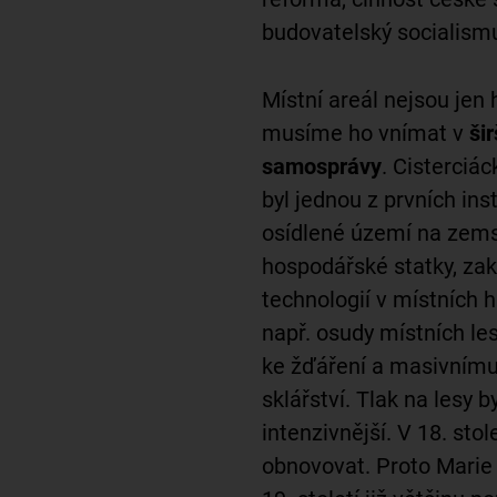
budovatelský socialism
Místní areál nejsou jen
musíme ho vnímat v
ši
samosprávy
. Cisterciác
byl jednou z prvních inst
osídlené území na zemsk
hospodářské statky, zakl
technologií v místních
např. osudy místních les
ke žďáření a masivnímu 
sklářství.
Tlak na lesy by
intenzivnější. V 18. sto
obnovovat. Proto Marie 