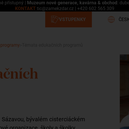
ně přístupný |
Muzeum nové generace, kavárna & obchod
: dub
KONTAKT
tic@zamekzdar.cz
|
+420 602 565 309
 programy
Témata edukačních programů
ačních
 Sázavou, bývalém cisterciáckém
ové organizace, školy a školky