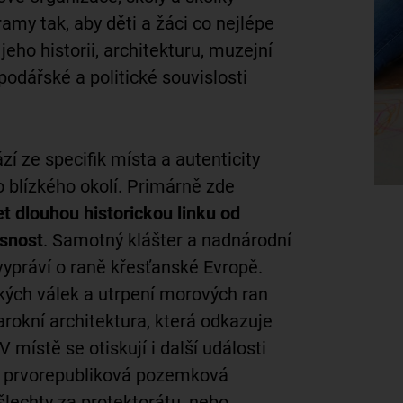
ramy tak, aby děti a žáci co nejlépe
jeho historii, architekturu, muzejní
podářské a politické souvislosti
í ze specifik místa a autenticity
 blízkého okolí. Primárně zde
 dlouhou historickou linku od
snost
. Samotný klášter a nadnárodní
 vypráví o raně křesťanské Evropě.
kých válek a utrpení morových ran
arokní architektura, která odkazuje
 místě se otiskují i další události
y, prvorepubliková pozemková
šlechty za protektorátu, nebo