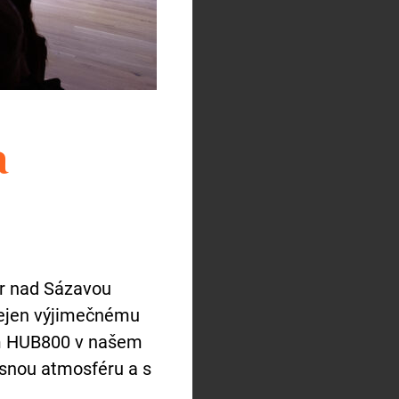
a
ár nad Sázavou
nejen výjimečnému
ím HUB800 v našem
snou atmosféru a s