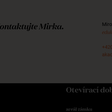
ontaktujte Mirka.
Miro
eduk
+420
aka
Otevírací do
areál zámku