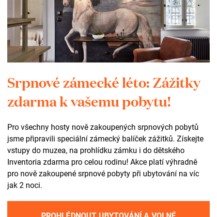
10. festival KoresponDance oživil město
Žďár nad Sázavou
25. 07. 2022
Srpnové zámecké léto: Zážitky
Již po desáté vnesl festival KoresponDance život a pohyb
zdarma k vašemu pobytu!
do rozličných prostor města Žďár nad Sázavou. Jubilejní
edice přehlídky s mezinárodní účastí, zaměřené na
současný tanec, pohybové divadlo i nový cirkus, se zde
Pro všechny hosty nově zakoupených srpnových pobytů
úspěšně odehrála mezi 14. a 17. červencem.
jsme připravili speciální zámecký balíček zážitků. Získejte
KoresponDance platí za největší site-specific festival
vstupy do muzea, na prohlídku zámku i do dětského
současného tance v České republice a zároveň za jeden z
Inventoria zdarma pro celou rodinu! Akce platí výhradně
klíčových projektů regionu Vysočina.
pro nově zakoupené srpnové pobyty při ubytování na víc
jak 2 noci.
Celý článek
PROHLÉDNOUT UBYTOVÁNÍ A VOLNÉ