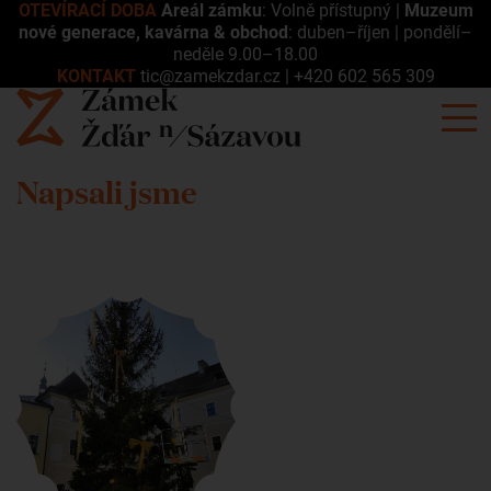
OTEVÍRACÍ DOBA
Areál zámku
: Volně přístupný |
Muzeum
nové generace, kavárna & obchod
: duben–říjen | pondělí–
neděle 9.00–18.00
KONTAKT
tic@zamekzdar.cz
|
+420 602 565 309
Napsali jsme