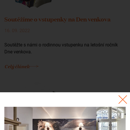
Soutěžíme o vstupenky na Den venkova
16. 09. 2022
Soutěžte s námi o rodinnou vstupenku na letošní ročník
Dne venkova.
Celý článek