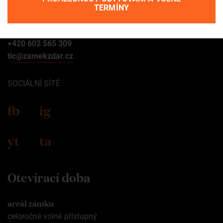
TERMÍNY
Kontakt
+420 602 565 309
tic@zamekzdar.cz
SOCIÁLNÍ SÍTĚ
fb
ig
yt
ta
Otevírací doba
areál zámku
celoročně volně přístupný