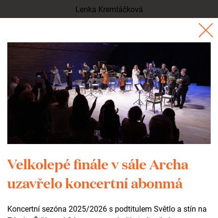
Lenka Kremláčková
Event manager
+420 735 123 752
kremlackova@zamekzdar.cz
Kontaktní formulář
VAŠE JMÉNO
Velkolepé finále v sále Archa
uzavřelo koncertní abonmá
TELEFON
Koncertní sezóna 2025/2026 s podtitulem Světlo a stín na