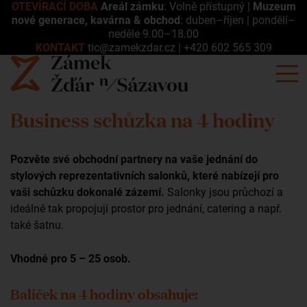
OTEVÍRACÍ DOBA
Areál zámku
: Volně přístupný |
Muzeum
nové generace, kavárna & obchod
: duben–říjen | pondělí–
neděle 9.00–18.00
KONTAKT
tic@zamekzdar.cz
|
+420 602 565 309
Business schůzka na 4 hodiny
Pozvěte své obchodní partnery na vaše jednání do
stylových reprezentativních salonků, které nabízejí pro
vaši schůzku dokonalé zázemí.
Salonky jsou průchozí a
ideálně tak propojují prostor pro jednání, catering a např.
také šatnu.
Vhodné pro 5 – 25 osob.
Balíček na 4 hodiny obsahuje: