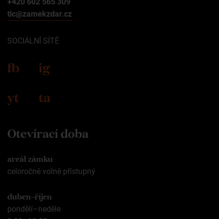
+420 602 565 309
tic@zamekzdar.cz
SOCIÁLNÍ SÍTĚ
fb
ig
yt
ta
Otevírací doba
areál zámku
celoročně volně přístupný
duben–říjen
pondělí–neděle