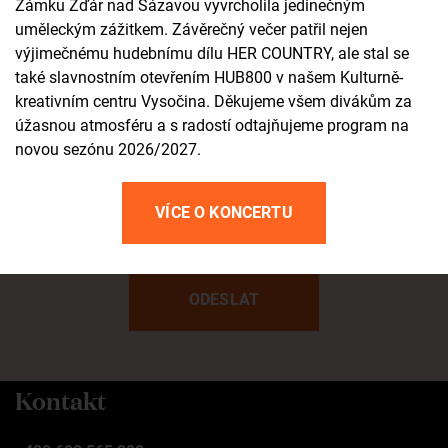
Zámku Žďár nad Sázavou vyvrcholila jedinečným
uměleckým zážitkem. Závěrečný večer patřil nejen
výjimečnému hudebnímu dílu HER COUNTRY, ale stal se
E-MAIL
také slavnostním otevřením HUB800 v našem Kulturně-
kreativním centru Vysočina. Děkujeme všem divákům za
úžasnou atmosféru a s radostí odtajňujeme program na
VAŠE ZPRÁVA
novou sezónu 2026/2027.
VÍCE O KONCERTU
Kontakt