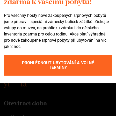
zdarma k vašemu pobytu!
Pro všechny hosty nově zakoupených srpnových pobytů
Kontakt
jsme připravili speciální zámecký balíček zážitků. Získejte
vstupy do muzea, na prohlídku zámku i do dětského
+420 602 565 309
Inventoria zdarma pro celou rodinu! Akce platí výhradně
tic@zamekzdar.cz
pro nově zakoupené srpnové pobyty při ubytování na víc
jak 2 noci.
SOCIÁLNÍ SÍTĚ
PROHLÉDNOUT UBYTOVÁNÍ A VOLNÉ
fb
ig
TERMÍNY
yt
ta
Otevírací doba
areál zámku