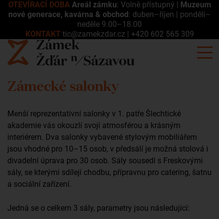
OTEVÍRACÍ DOBA
Areál zámku
: Volně přístupný |
Muzeum
nové generace, kavárna & obchod
: duben–říjen | pondělí–
neděle 9.00–18.00
KONTAKT
tic@zamekzdar.cz
|
+420 602 565 309
Zámecké salonky
Menší reprezentativní salonky v 1. patře Šlechtické
akademie vás okouzlí svojí atmosférou a krásným
interiérem. Dva salonky vybavené stylovým mobiliářem
jsou vhodné pro 10–15 osob, v předsálí je možná stolová i
divadelní úprava pro 30 osob. Sály sousedí s Freskovými
sály, se kterými sdílejí chodbu, přípravnu pro catering, šatnu
a sociální zařízení.
Jedná se o celkem 3 sály, parametry jsou následující: