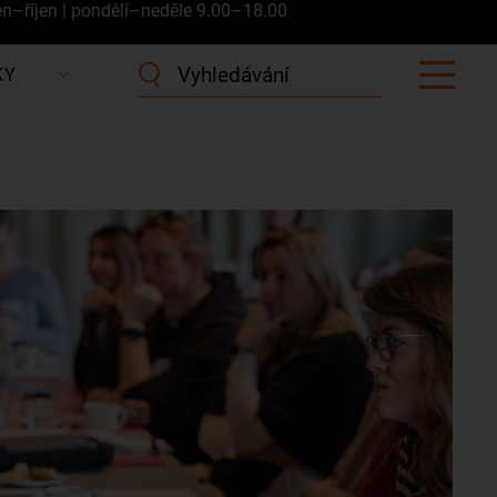
en–říjen | pondělí–neděle 9.00–18.00