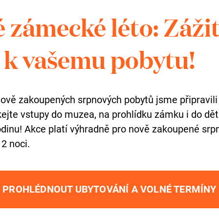
Success Stories (4 i
 zámecké léto: Záži
k vašemu pobytu!
Coffee Break v zám
nově zakoupených srpnových pobytů jsme připravili
skejte vstupy do muzea, na prohlídku zámku i do dě
Panelová diskuze na
dinu! Akce platí výhradně pro nově zakoupené srpn
prostor pro vaše do
 2 noci.
PROHLÉDNOUT UBYTOVÁNÍ A VOLNÉ TERMÍNY
Společný networkin