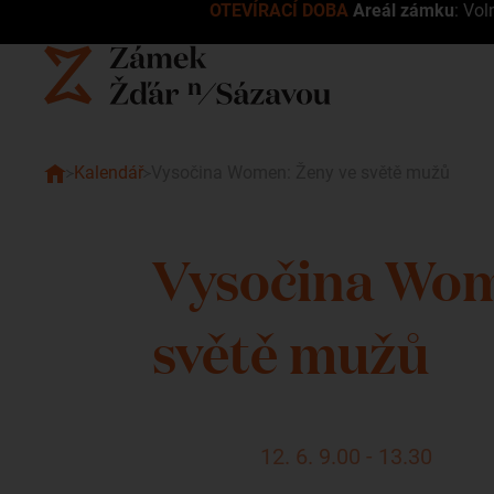
OTEVÍRACÍ DOBA
Areál zámku
: Vol
Kalendář
Vysočina Women: Ženy ve světě mužů
Vysočina Wom
světě mužů
12. 6. 9.00 - 13.30