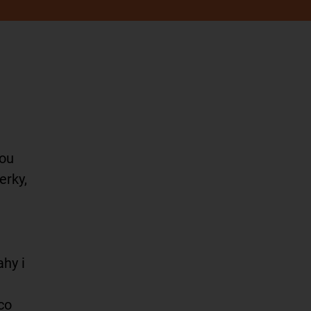
lou
erky,
hy i
co