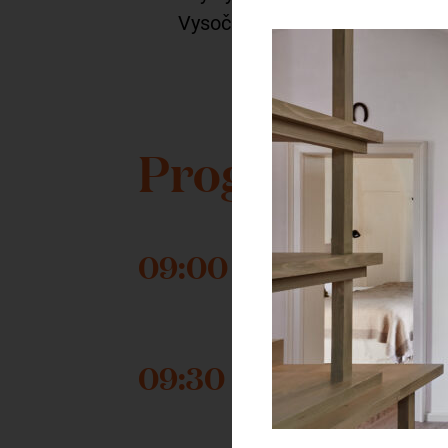
Vysočiny a možná i budoucí par
Program dop
09:00 – 09:30
09:30 – 09:40