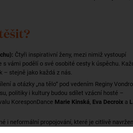
těšit?
chu):
Čtyři inspirativní ženy, mezi nimiž vystoupí
e s vámi podělí o své osobité cesty k úspěchu. Kaž
k – stejně jako každá z nás.
lení a otázky „na tělo“ pod vedením Reginy Vondro
, politiky i kultury budou sdílet vzácní hosté –
ivalu KoresponDance
Marie Kinská
,
Eva Decroix
a
L
é i neformální propojování, které je citlivě navržen
ertky. Získáte nové kontakty na zajímavé ženy z cel