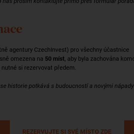
 nás prosím kontaktujte přímo přes formulář pořada
mace
etně agentury CzechInvest) pro všechny účastnice
přísně omezena na
50 míst
, aby byla zachována komo
 nutné si rezervovat předem.
 se historie potkává s budoucností a novými nápady
REZERVUJTE SI SVÉ MÍSTO ZDE