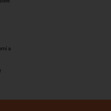
tele.
rní a
!