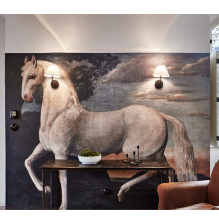
tnerky pro své projekty.
oledne
Registrace účastnic
Slavnostní zahájení