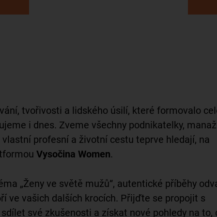
í, tvořivosti a lidského úsilí, které formovalo ce
račujeme i dnes. Zveme všechny podnikatelky, manaž
vlastní profesní a životní cestu teprve hledají, na
latformou
Vysočina Women
.
téma „Ženy ve světě mužů“, autentické příběhy odva
 ve vašich dalších krocích. Přijďte se propojit s
sdílet své zkušenosti a získat nové pohledy na to, 