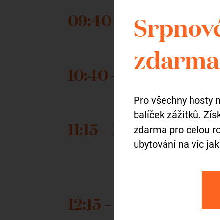
09:40 – 10:40
Srpnové
zdarma 
10:40 – 11:15
Pro všechny hosty 
balíček zážitků. Zí
11:15 – 12:15
zdarma pro celou ro
ubytování na víc jak
12:15 – 13:30