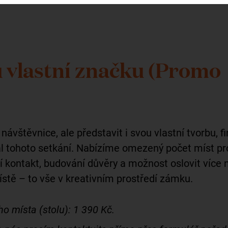
u vlastní značku (Promo
návštěvnice, ale představit i svou vlastní tvorbu, f
ál tohoto setkání. Nabízíme omezený počet míst pr
í kontakt, budování důvěry a možnost oslovit více 
stě – to vše v kreativním prostředí zámku.
o místa (stolu): 1 390 Kč.