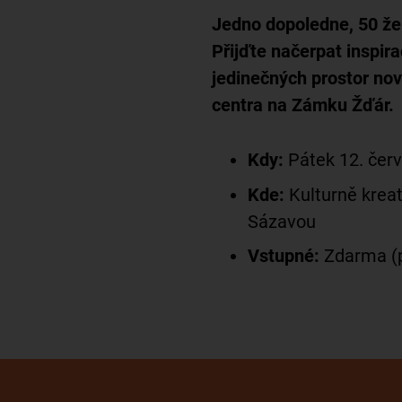
Jedno dopoledne, 50 ž
Přijďte načerpat inspira
jedinečných prostor nov
centra na Zámku Žďár.
Kdy:
Pátek 12. červ
Kde:
Kulturně krea
Sázavou
Vstupné:
Zdarma (p