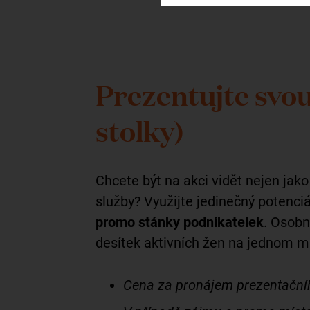
Prezentujte svo
stolky)
Chcete být na akci vidět nejen jako 
služby? Využijte jedinečný potenci
promo stánky podnikatelek
. Osobn
desítek aktivních žen na jednom mí
Cena za pronájem prezentačníh