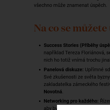
všechno může znamenat úspěch.
Na co se můžete 
Success Stories (Příběhy úspě
například Tereza Floriánová, s
nich ho totiž vnímá trochu jina
Panelová diskuze:
Upřímné sdí
Své zkušenosti ze světa byznysu
zakladatelka zámeckého fest
Novotná
.
Networking pro každého:
Řízen
aby bylo příjemné i pro introv