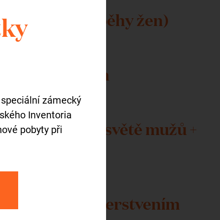
nspirativní příběhy žen)
tky
eckých kulisách
 speciální zámecký
tského Inventoria
 téma Ženy ve světě mužů +
ové pobyty při
tazy
g s lehkým občerstvením