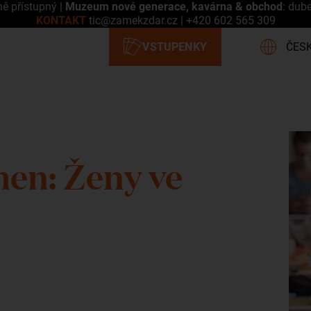
ně přístupný |
Muzeum nové generace, kavárna & obchod
: dub
KONTAKT
tic@zamekzdar.cz
|
+420 602 565 309
en: Ženy ve