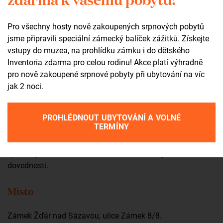
Práce s dětmi mě naplňuje především ve chvíli, kdy se
podaří probudit jejich zvědavost a chuť objevovat – ten
Pro všechny hosty nově zakoupených srpnových pobytů
moment, kdy zapomenou na okolní svět a nechají se
jsme připravili speciální zámecký balíček zážitků. Získejte
vtáhnout do hry, příběhu nebo tvoření. Baví mě přemýšlet
vstupy do muzea, na prohlídku zámku i do dětského
nad tím, co by je mohlo zaujmout a jak je přirozeně zapojit.
Inventoria zdarma pro celou rodinu! Akce platí výhradně
Původně jsem se věnoval informatice, která mě postupně
pro nově zakoupené srpnové pobyty při ubytování na víc
přivedla i k práci s dětmi. Podílel jsem se na realizaci
jak 2 noci.
letních táborů – od vymýšlení a přípravy materiálů až po
vedení samotných aktivit. Více než dva roky vedu kroužek
pro děti ve věku od 5 do 13 let, kde si společně hrajeme,
PROHLÉDNOUT UBYTOVÁNÍ A VOLNÉ
TERMÍNY
tvoříme a učíme se.
Mým cílem je reagovat na aktuální náladu dětí a při
společných aktivitách se od nich učit a rozvíjet své
dovednosti.
Místo
Zámek Žďár nad Sázavou, ulice Zámek 8/8.