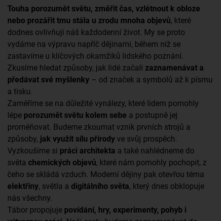
Touha porozumět světu, změřit čas, vzlétnout k obloze
nebo prozářit tmu stála u zrodu mnoha objevů
, které
dodnes ovlivňují náš každodenní život. My se proto
vydáme na výpravu napříč dějinami, během níž se
zastavíme u klíčových okamžiků lidského poznání.
Zkusíme hledat způsoby, jak lidé začali
zaznamenávat a
předávat své myšlenky
– od značek a symbolů až k písmu
a tisku.
Zaměříme se na důležité vynálezy, které lidem pomohly
lépe
porozumět světu kolem sebe
a postupně jej
proměňovat. Budeme zkoumat vznik prvních strojů a
způsoby,
jak využít sílu přírody
ve svůj prospěch.
Vyzkoušíme si
práci architekta
a také nahlédneme do
světa
chemických objevů
, které nám pomohly pochopit, z
čeho se skládá vzduch. Moderní dějiny pak otevřou téma
elektřiny
, světla a
digitálního světa
, který dnes obklopuje
nás všechny.
Tábor propojuje
povídání, hry, experimenty, pohyb i