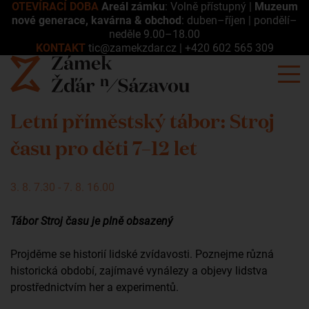
OTEVÍRACÍ DOBA
Areál zámku
: Volně přístupný |
Muzeum
nové generace, kavárna & obchod
: duben–říjen | pondělí–
neděle 9.00–18.00
KONTAKT
tic@zamekzdar.cz
|
+420 602 565 309
Letní příměstský tábor: Stroj
času pro děti 7–12 let
3. 8. 7.30 - 7. 8. 16.00
Tábor Stroj času je plně obsazený
Projděme se historií lidské zvídavosti. Poznejme různá
historická období, zajímavé vynálezy a objevy lidstva
prostřednictvím her a experimentů.