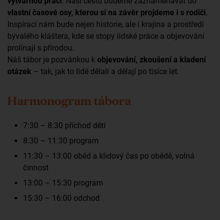
výtvarnou práci
. Naši cestu budeme zaznamenávat do
vlastní časové osy, kterou si na závěr projdeme i s rodiči
.
Inspirací nám bude nejen historie, ale i krajina a prostředí
bývalého kláštera, kde se stopy lidské práce a objevování
prolínají s přírodou.
Náš tábor je pozvánkou k
objevování, zkoušení a kladení
otázek
– tak, jak to lidé dělali a dělají po tisíce let.
Harmonogram tábora
7:30 – 8:30 příchod dětí
8:30 – 11:30 program
11:30 – 13:00 oběd a klidový čas po obědě, volná
činnost
13:00 – 15:30 program
15:30 – 16:00 odchod