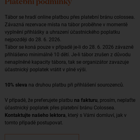
Platební podmínky
Tábor se hradí online platbou přes platební bránu colossea.
Závazná rezervace místa na tábor proběhne v momentě
vyplnění přihlášky a uhrazení účastnického poplatku
nejpozději do 28. 6. 2026.
Tábor se koná pouze v případě je-li do 28. 6. 2026 závazně
přihlášeno minimálně 10 dětí. Je-li tábor zrušen z důvodu
nenaplněné kapacity tábora, tak se organizátor zavazuje
účastnický poplatek vrátit v plné výši.
10% sleva
na druhou platbu při přihlášení sourozenců.
V případě, že preferujete platbu
na fakturu
, prosím, neplaťte
účastnický poplatek přes platební bránu Colossea.
Kontaktujte našeho lektora
, který s Vámi domluví, jak v
tomto případě postupovat.