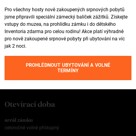
Kontakt
Pro všechny hosty nově zakoupených srpnových pobytů
jsme připravili speciální zámecký balíček zážitků. Získejte
+420 602 565 309
vstupy do muzea, na prohlídku zámku i do dětského
tic@zamekzdar.cz
Inventoria zdarma pro celou rodinu! Akce platí výhradně
pro nově zakoupené srpnové pobyty při ubytování na víc
jak 2 noci.
SOCIÁLNÍ SÍTĚ
fb
ig
PROHLÉDNOUT UBYTOVÁNÍ A VOLNÉ
TERMÍNY
yt
ta
Otevírací doba
areál zámku
celoročně volně přístupný