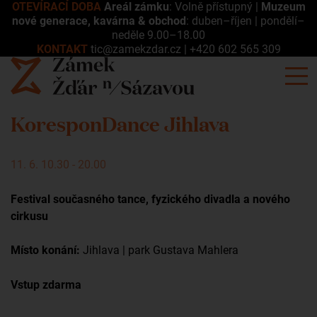
OTEVÍRACÍ DOBA
Areál zámku
: Volně přístupný |
Muzeum
nové generace, kavárna & obchod
: duben–říjen | pondělí–
neděle 9.00–18.00
KONTAKT
tic@zamekzdar.cz
|
+420 602 565 309
KoresponDance Jihlava
11. 6. 10.30 - 20.00
Festival současného tance, fyzického divadla a nového
cirkusu
Místo konání:
Jihlava | park Gustava Mahlera
Vstup zdarma