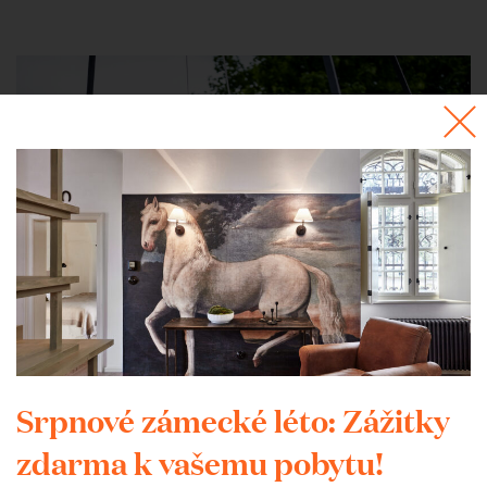
Srpnové zámecké léto: Zážitky
zdarma k vašemu pobytu!