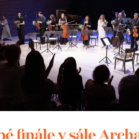
můžete těšit?
alentovaní žďárští rodáci a studenti
toří:
 zpěv (Konzervatoř Pardubice)
– zpěv (Konzervatoř Bratislava)
ír (Konzervatoř Brno)
usle (Konzervatoř Brno)
oloncello (Konzervatoř Pardubice)
e – Petra Kynclová a Ondřej Horňas
é finále v sále Arch