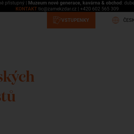
ně přístupný |
Muzeum nové generace, kavárna & obchod
: dub
KONTAKT
tic@zamekzdar.cz
|
+420 602 565 309
ských
stů