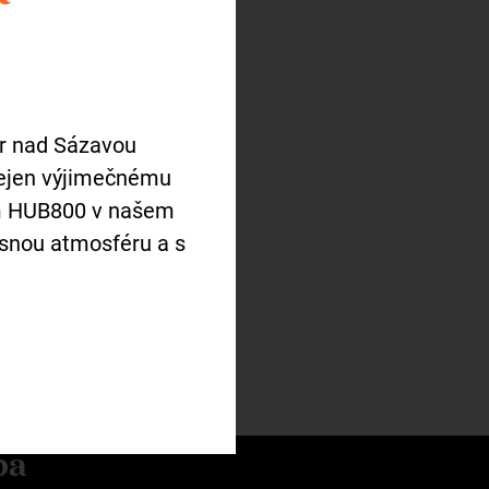
ár nad Sázavou
nejen výjimečnému
ím HUB800 v našem
snou atmosféru a s
ba