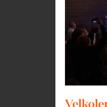
Na koho se 
Během večera vystoupí t
renomovaných konzerva
Markéta Bořilová
–
Karolína Křečková
Anna Říhová
– klav
Klára Kynclová
– ho
Tadeáš Jadrný
– vi
Klavírní spoluprác
Velkolep