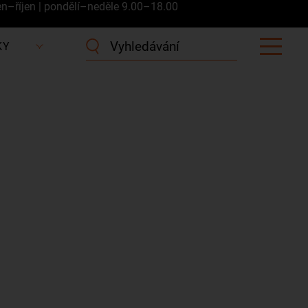
en–říjen | pondělí–neděle 9.00–18.00