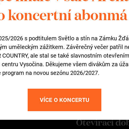
o koncertní abonmá
obrovolné
.
025/2026 s podtitulem Světlo a stín na Zámku Žď
é nedělní odpoledne a zaposlouchat
čným uměleckým zážitkem. Závěrečný večer patřil 
by i krásného zpěvu v jedinečné
 COUNTRY, ale stal se také slavnostním otevřen
atury.
m centru Vysočina. Děkujeme všem divákům za úža
e program na novou sezónu 2026/2027.
těvu!
VÍCE O KONCERTU
Otevírací do