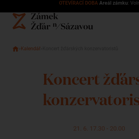
OTEVÍRACÍ DOBA
Areál zámku
: Vol
Kalendář
Koncert žďárských konzervatoristů
Koncert žďár
konzervatori
21. 6. 17.30 - 20.00