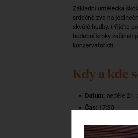
Základní umělecká škol
srdečně zve na jedinečn
skvělé hudby. Přijďte p
hudební kroky začínali 
konzervatořích.
Kdy a kde 
Datum:
neděle 21. 
Čas:
17:30
Místo:
Prelatura z