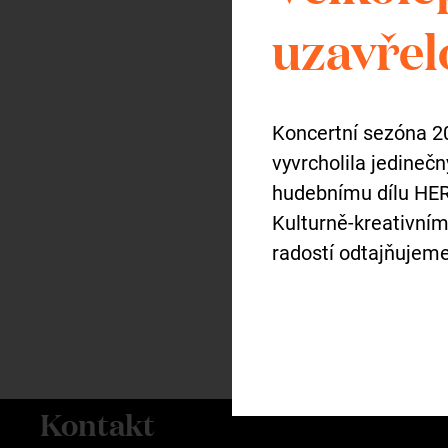
Vstupné
uzavřel
Vstupné na koncert je
d
Koncertní sezóna 2
Přijďte strávit příjemn
vyvrcholila jedine
se do tónů klasické hud
hudebnímu dílu HER
atmosféře zámecké prel
Kulturně-kreativní
radostí odtajňujem
Těšíme se na Vaši návš
Kontakt