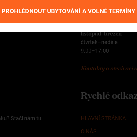
pondělí–neděle
PROHLÉDNOUT UBYTOVÁNÍ A VOLNÉ TERMÍNY
9.00–18.00
listopad–březen
čtvrtek–neděle
9.00–17.00
Kontakty a otevírací 
Rychlé odka
mku? Stačí nám tu
HLAVNÍ STRÁNKA
O NÁS