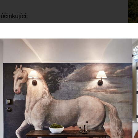
účinkující:
dweiserovou
hestr
no.
d (zámecká Forota)