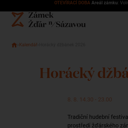
OTEVÍRACÍ DOBA
Areál zámku
: Vol
Kalendář
Horácký džbánek 2026
Horácký džb
8. 8. 14.30 - 23.00
Tradiční hudební festi
prostředí žďárského zá