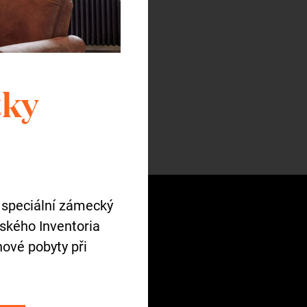
tky
ba
 speciální zámecký
tského Inventoria
ové pobyty při
pný