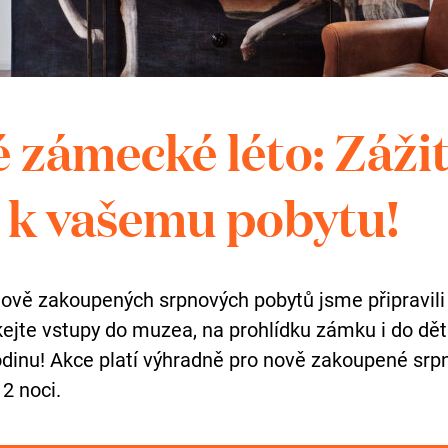
KU
 zámecké léto: Záži
k vašemu pobytu!
Otevírací do
nově zakoupených srpnových pobytů jsme připravili
skejte vstupy do muzea, na prohlídku zámku i do dě
areál zámku
dinu! Akce platí výhradně pro nově zakoupené srpn
celoročně volně přístu
 2 noci.
duben–říjen