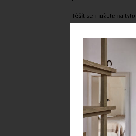
Těšit se můžete na tyto 
Aneta Langerová
Plavci s Irenou Bu
Kaczi
Tomáš Kočko & Orc
LUCIE
Dobré a jídlo pití zajiště
Místo konání:
Ovocný sa