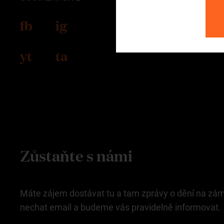
fb
ig
yt
ta
Zůstaňte s námi
Máte zájem dostávat tu a tam zprávy o dění na zá
nechat email a budeme vás pravidelně informovat.