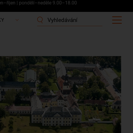
en–říjen | pondělí–neděle 9.00–18.00