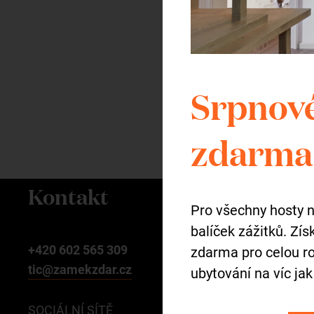
Vstupné:
790 Kč
KOUPIT VSTUPEN
Srpnové
zdarma 
Kontakt
Pro všechny hosty 
balíček zážitků. Zí
+420 602 565 309
zdarma pro celou ro
tic@zamekzdar.cz
ubytování na víc jak
SOCIÁLNÍ SÍTĚ