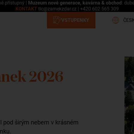
ně přístupný |
Muzeum nové generace, kavárna & obchod
: dub
KONTAKT
tic@zamekzdar.cz
|
+420 602 565 309
ánek 2026
val pod širým nebem v krásném
mku.