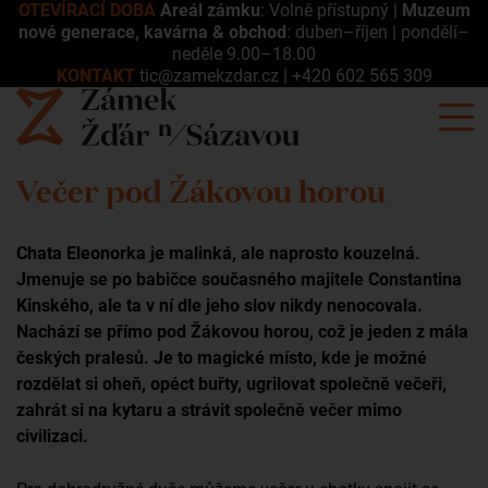
OTEVÍRACÍ DOBA
Areál zámku
: Volně přístupný |
Muzeum
nové generace, kavárna & obchod
: duben–říjen | pondělí–
neděle 9.00–18.00
KONTAKT
tic@zamekzdar.cz
|
+420 602 565 309
Večer pod Žákovou horou
Chata Eleonorka je malinká, ale naprosto kouzelná.
Jmenuje se po babičce současného majitele Constantina
Kinského, ale ta v ní dle jeho slov nikdy nenocovala.
Nachází se přímo pod Žákovou horou, což je jeden z mála
českých pralesů. Je to magické místo, kde je možné
rozdělat si oheň, opéct buřty, ugrilovat společně večeři,
zahrát si na kytaru a strávit společně večer mimo
civilizaci.