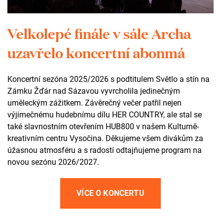
Velkolepé finále v sále Archa
Potřebujete poradit? Kontaktujte Lenku.
uzavřelo koncertní abonmá
Lenka Kremláčková
Event manager
Koncertní sezóna 2025/2026 s podtitulem Světlo a stín na
Zámku Žďár nad Sázavou vyvrcholila jedinečným
+420 735 123 752
uměleckým zážitkem. Závěrečný večer patřil nejen
kremlackova@zamekzdar.cz
výjimečnému hudebnímu dílu HER COUNTRY, ale stal se
také slavnostním otevřením HUB800 v našem Kulturně-
kreativním centru Vysočina. Děkujeme všem divákům za
Kontakt
úžasnou atmosféru a s radostí odtajňujeme program na
novou sezónu 2026/2027.
+420 602 565 309
tic@zamekzdar.cz
VÍCE O KONCERTU
SOCIÁLNÍ SÍTĚ