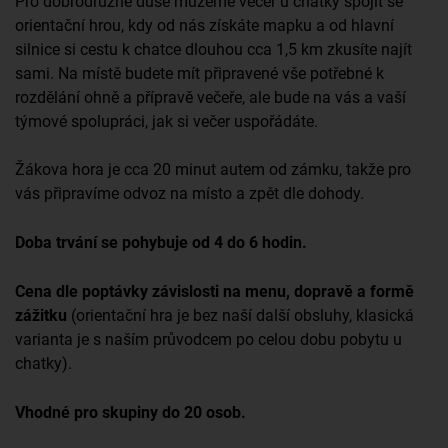
Pro dobrodružné duše můžeme večer u chatky spojit se
orientační hrou, kdy od nás získáte mapku a od hlavní
silnice si cestu k chatce dlouhou cca 1,5 km zkusíte najít
sami. Na místě budete mít připravené vše potřebné k
rozdělání ohně a přípravě večeře, ale bude na vás a vaší
týmové spolupráci, jak si večer uspořádáte.
Žákova hora je cca 20 minut autem od zámku, takže pro
vás připravíme odvoz na místo a zpět dle dohody.
Doba trvání se pohybuje od 4 do 6 hodin.
Cena dle poptávky závislosti na menu, dopravě a formě
zážitku
(orientační hra je bez naší další obsluhy, klasická
varianta je s naším průvodcem po celou dobu pobytu u
chatky).
Vhodné pro skupiny do 20 osob.