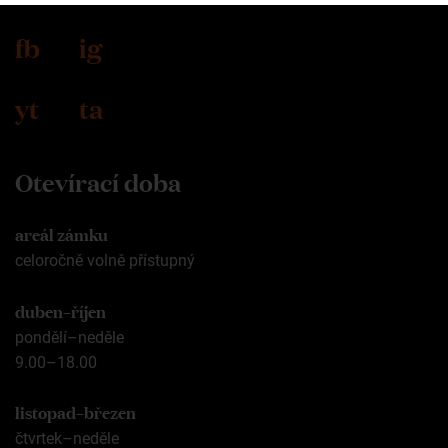
fb
ig
yt
ta
Otevírací doba
areál zámku
celoročně volně přístupný
duben–říjen
pondělí–neděle
9.00–18.00
listopad–březen
čtvrtek–neděle