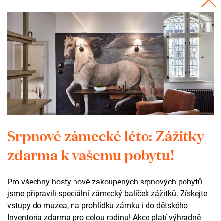
Potřebujete poradit? Kontaktujte Lenku.
Lenka Kremláčková
Event manager
+420 735 123 752
kremlackova@zamekzdar.cz
Kontakt
Srpnové zámecké léto: Zážitky
+420 602 565 309
zdarma k vašemu pobytu!
tic@zamekzdar.cz
Pro všechny hosty nově zakoupených srpnových pobytů
SOCIÁLNÍ SÍTĚ
jsme připravili speciální zámecký balíček zážitků. Získejte
vstupy do muzea, na prohlídku zámku i do dětského
fb
ig
Inventoria zdarma pro celou rodinu! Akce platí výhradně