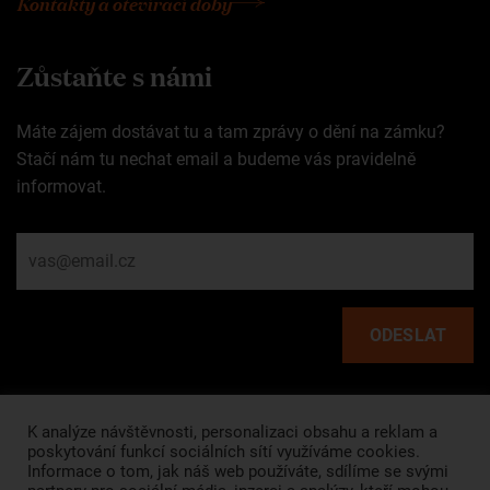
Kontakty a otevírací doby
Zůstaňte s námi
Máte zájem dostávat tu a tam zprávy o dění na zámku?
Stačí nám tu nechat email a budeme vás pravidelně
informovat.
Rychlé odkazy
K analýze návštěvnosti, personalizaci obsahu a reklam a
poskytování funkcí sociálních sítí využíváme cookies.
Informace o tom, jak náš web používáte, sdílíme se svými
HLAVNÍ STRÁNKA