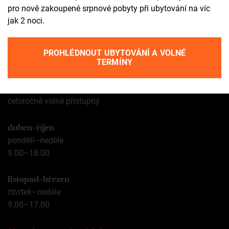
pro nově zakoupené srpnové pobyty při ubytování na víc
yt
ta
jak 2 noci.
PROHLÉDNOUT UBYTOVÁNÍ A VOLNÉ
Otevírací doba
TERMÍNY
areál zámku
celoročně volně přístupný
duben–říjen
pondělí–neděle
9.00–18.00
listopad–březen
čtvrtek–neděle
9.00–17.00