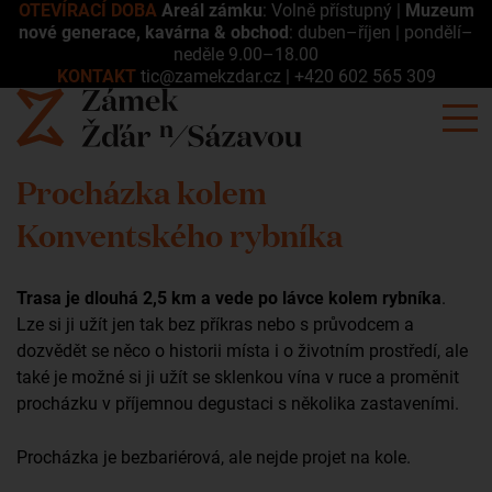
OTEVÍRACÍ DOBA
Areál zámku
: Volně přístupný |
Muzeum
nové generace, kavárna & obchod
: duben–říjen | pondělí–
neděle 9.00–18.00
KONTAKT
tic@zamekzdar.cz
|
+420 602 565 309
Procházka kolem
Konventského rybníka
Trasa je dlouhá 2,5 km a vede po lávce kolem rybníka
.
Lze si ji užít jen tak bez příkras nebo s průvodcem a
dozvědět se něco o historii místa i o životním prostředí, ale
také je možné si ji užít se sklenkou vína v ruce a proměnit
procházku v příjemnou degustaci s několika zastaveními.
Procházka je bezbariérová, ale nejde projet na kole.