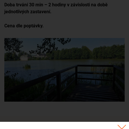
Doba trvání 30 min – 2 hodiny v závislosti na době
jednotlivých zastavení.
Cena dle poptávky.