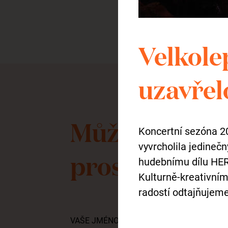
Velkolep
uzavřel
Můžete nám t
Koncertní sezóna 2
vyvrcholila jedine
prostřednict
hudebnímu dílu HER
Kulturně-kreativní
radostí odtajňujem
VAŠE JMÉNO