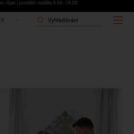
en–říjen | pondělí–neděle 9.00–18.00