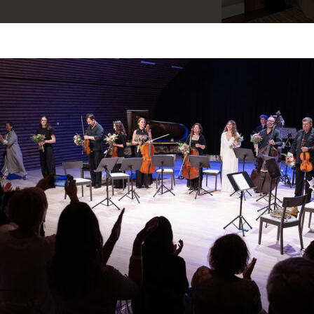
radit? Napište, nebo
Silv
Svat
.
+420