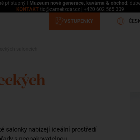
ně přístupný |
Muzeum nové generace, kavárna & obchod
: dub
KONTAKT
tic@zamekzdar.cz
|
+420 602 565 309
eckých saloncích
eckých
 salonky nabízejí ideální prostředí
břady s neopakovatelnou