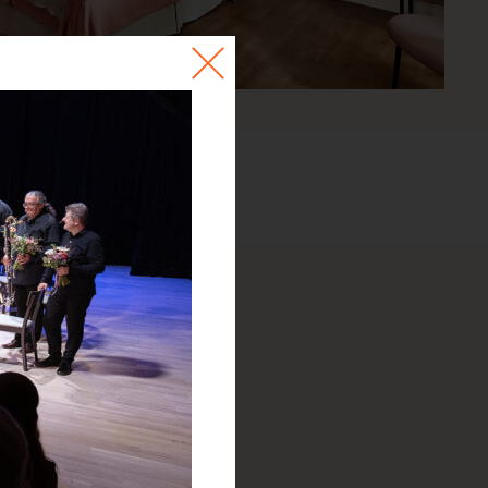
ie Holečková
ební koordinátorka
 603 847 803