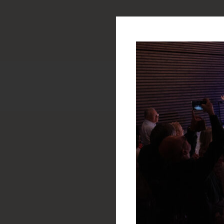
Potřebujete po
zavolejte Silvii