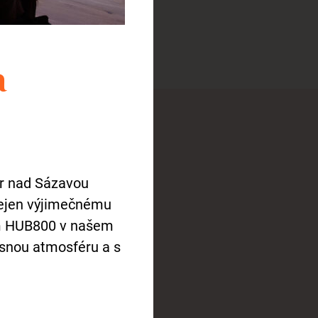
eckova@zamekzdar.cz
a
u
ár nad Sázavou
nejen výjimečnému
ím HUB800 v našem
snou atmosféru a s