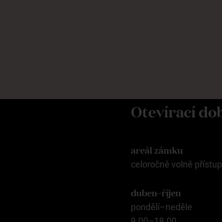
Otevírací do
areál zámku
celoročně volně přístu
duben–říjen
pondělí–neděle
9.00–18.00