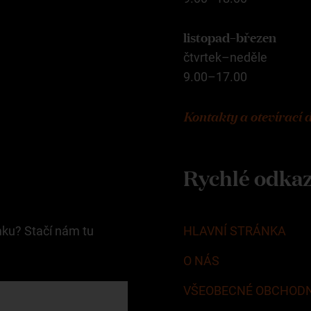
listopad–březen
čtvrtek–neděle
9.00–17.00
Kontakty a otevírací 
Rychlé odka
mku? Stačí nám tu
HLAVNÍ STRÁNKA
O NÁS
VŠEOBECNÉ OBCHODN