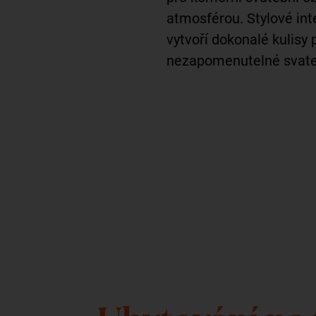
atmosférou. Stylové int
vytvoří dokonalé kulisy
nezapomenutelné svateb