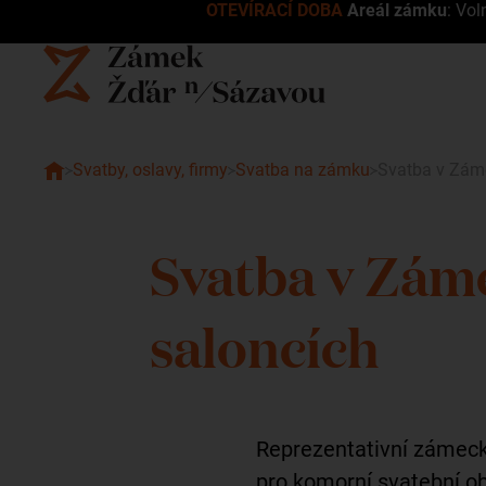
OTEVÍRACÍ DOBA
Areál zámku
: Vol
Svatby, oslavy, firmy
Svatba na zámku
Svatba v Zám
Svatba v Zám
saloncích
Reprezentativní zámecké
pro komorní svatební o