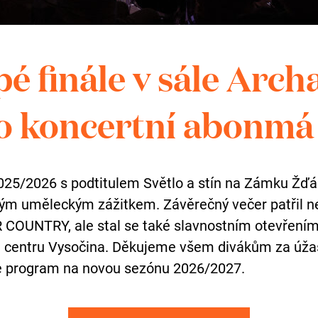
hol
é finále v sále Arch
o koncertní abonmá
aké zanechat zpráv
025/2026 s podtitulem Světlo a stín na Zámku Žď
čným uměleckým zážitkem. Závěrečný večer patřil 
vím formuláře
 COUNTRY, ale stal se také slavnostním otevřen
m centru Vysočina. Děkujeme všem divákům za úža
e program na novou sezónu 2026/2027.
TELEFON