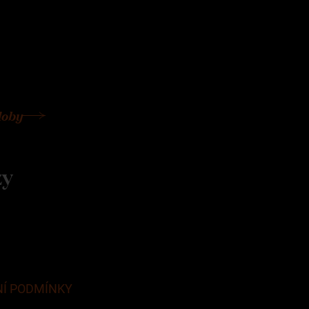
doby
zy
Í PODMÍNKY