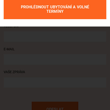
VAŠE JMÉNO
PROHLÉDNOUT UBYTOVÁNÍ A VOLNÉ
TERMÍNY
TELEFON
E-MAIL
VAŠE ZPRÁVA