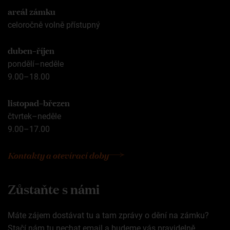
areál zámku
celoročně volně přístupný
duben–říjen
pondělí–neděle
9.00–18.00
listopad–březen
čtvrtek–neděle
9.00–17.00
Kontakty a otevírací doby
Zůstaňte s námi
Máte zájem dostávat tu a tam zprávy o dění na zámku?
Stačí nám tu nechat email a budeme vás pravidelně