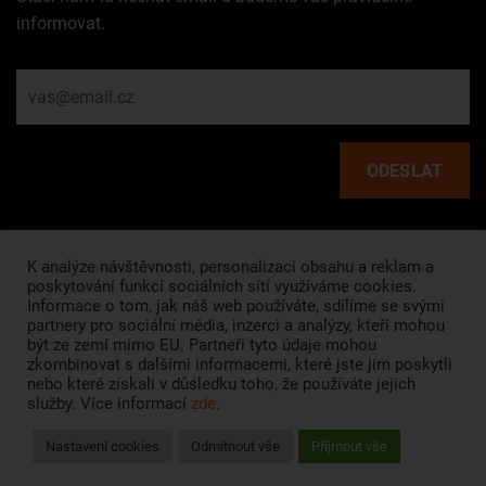
informovat.
Rychlé odkazy
K analýze návštěvnosti, personalizaci obsahu a reklam a
poskytování funkcí sociálních sítí využíváme cookies.
Informace o tom, jak náš web používáte, sdílíme se svými
HLAVNÍ STRÁNKA
partnery pro sociální média, inzerci a analýzy, kteří mohou
být ze zemí mimo EU. Partneři tyto údaje mohou
O NÁS
zkombinovat s dalšími informacemi, které jste jim poskytli
nebo které získali v důsledku toho, že používáte jejich
VŠEOBECNÉ OBCHODNÍ PODMÍNKY
služby. Více informací
zde
.
OCHRANA SOUKROMÍ
Nastavení cookies
Odmítnout vše
Přijmout vše
© Zámek Žďár nad Sázavou, 2022