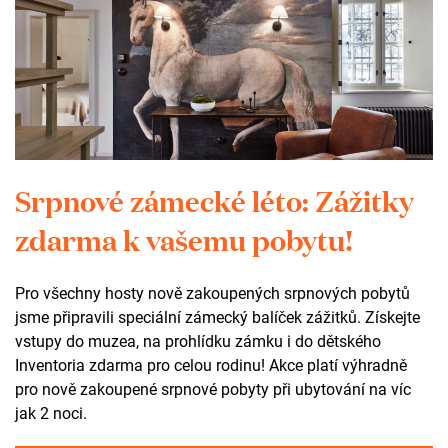
Potřebujete poradit? Napište, nebo zavolejte
Silvii.
Silvie Holečková
Svatební koordinátorka
+420 603 847 803
holeckova@zamekzdar.cz
Srpnové zámecké léto: Zážitky
zdarma k vašemu pobytu!
Pro všechny hosty nově zakoupených srpnových pobytů
Můžete nám také zanechat
jsme připravili speciální zámecký balíček zážitků. Získejte
vstupy do muzea, na prohlídku zámku i do dětského
zprávu prostřednictvím
Inventoria zdarma pro celou rodinu! Akce platí výhradně
formuláře
pro nově zakoupené srpnové pobyty při ubytování na víc
jak 2 noci.