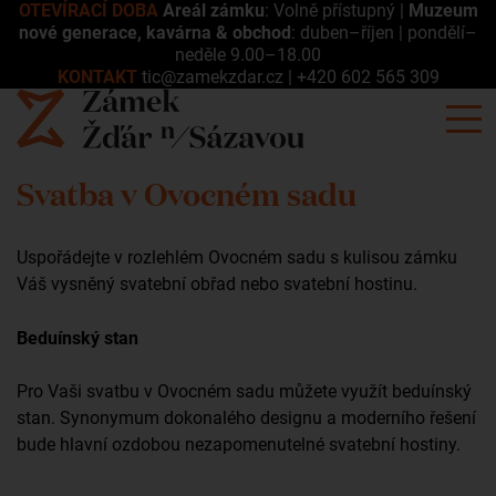
OTEVÍRACÍ DOBA
Areál zámku
: Volně přístupný |
Muzeum
nové generace, kavárna & obchod
: duben–říjen | pondělí–
neděle 9.00–18.00
KONTAKT
tic@zamekzdar.cz
|
+420 602 565 309
Svatba v Ovocném sadu
Uspořádejte v rozlehlém Ovocném sadu s kulisou zámku
Váš vysněný svatební obřad nebo svatební hostinu.
Beduínský stan
Pro Vaši svatbu v Ovocném sadu můžete využít beduínský
stan. Synonymum dokonalého designu a moderního řešení
bude hlavní ozdobou nezapomenutelné svatební hostiny.