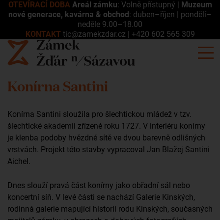
OTEVÍRACÍ DOBA
Areál zámku
: Volně přístupný |
Muzeum
nové generace, kavárna & obchod
: duben–říjen | pondělí–
neděle 9.00–18.00
KONTAKT
tic@zamekzdar.cz
|
+420 602 565 309
Konírna Santini
Konírna Santini sloužila pro šlechtickou mládež v tzv.
šlechtické akademii zřízené roku 1727. V interiéru konírny
je klenba podoby hvězdné sítě ve dvou barevně odlišných
vrstvách. Projekt této stavby vypracoval Jan Blažej Santini
Aichel.
Dnes slouží pravá část konírny jako obřadní sál nebo
koncertní síň. V levé části se nachází Galerie Kinských,
rodinná galerie mapující historii rodu Kinských, současných