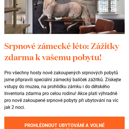
Kontakt
+420 602 565 309
tic@zamekzdar.cz
SOCIÁLNÍ SÍTĚ
Srpnové zámecké léto: Zážitky
zdarma k vašemu pobytu!
fb
ig
yt
ta
Pro všechny hosty nově zakoupených srpnových pobytů
jsme připravili speciální zámecký balíček zážitků. Získejte
vstupy do muzea, na prohlídku zámku i do dětského
Inventoria zdarma pro celou rodinu! Akce platí výhradně
Otevírací doba
pro nově zakoupené srpnové pobyty při ubytování na víc
jak 2 noci.
areál zámku
celoročně volně přístupný
PROHLÉDNOUT UBYTOVÁNÍ A VOLNÉ