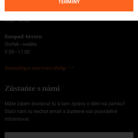
TERMÍNY
duben–říjen
pondělí–neděle
9.00–18.00
listopad–březen
čtvrtek–neděle
9.00–17.00
Kontakty a otevírací doby
Zůstaňte s námi
Máte zájem dostávat tu a tam zprávy o dění na zámku?
Stačí nám tu nechat email a budeme vás pravidelně
informovat.