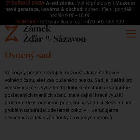
OTEVÍRACÍ DOBA
Areál zámku
: Volně přístupný |
Muzeum
nové generace, kavárna & obchod
: duben–říjen | pondělí–
neděle 9.00–18.00
KONTAKT
tic@zamekzdar.cz
|
+420 602 565 309
Ovocný sad
Velkorysý prostor skýtající možnost aktivního trávení
volného času, ale i zaslouženého relaxu. Sad je ideální pro
venkovní akce s využitím beduínského stanu či variantně
postavených menších stanů, které zajistí hravé využití
prostoru. Díky možnému připojení na vodu či elektřinu není
problém uspořádat zde téměř cokoliv – zaručujeme
nevšední zážitek s vůní louky a ovocných stromů.