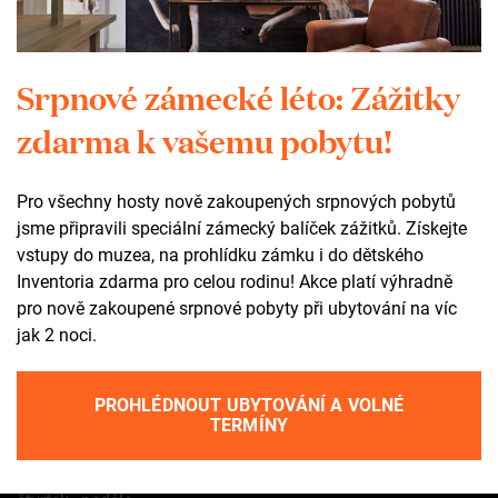
SOCIÁLNÍ SÍTĚ
fb
ig
Srpnové zámecké léto: Zážitky
yt
ta
zdarma k vašemu pobytu!
Pro všechny hosty nově zakoupených srpnových pobytů
Otevírací doba
jsme připravili speciální zámecký balíček zážitků. Získejte
vstupy do muzea, na prohlídku zámku i do dětského
areál zámku
Inventoria zdarma pro celou rodinu! Akce platí výhradně
celoročně volně přístupný
pro nově zakoupené srpnové pobyty při ubytování na víc
jak 2 noci.
duben–říjen
pondělí–neděle
PROHLÉDNOUT UBYTOVÁNÍ A VOLNÉ
9.00–18.00
TERMÍNY
listopad–březen