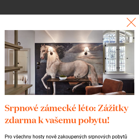
Srpnové zámecké léto: Zážitky
zdarma k vašemu pobytu!
Kontakt
Pro všechny hosty nově zakoupených srpnových pobytů
+420 602 565 309