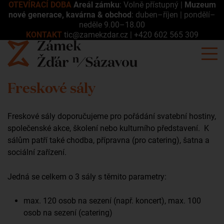
OTEVÍRACÍ DOBA
Areál zámku
: Volně přístupný |
Muzeum
nové generace, kavárna & obchod
: duben–říjen | pondělí–
neděle 9.00–18.00
KONTAKT
tic@zamekzdar.cz
|
+420 602 565 309
Freskové sály
Freskové sály doporučujeme pro pořádání svatební hostiny,
společenské akce, školení nebo kulturního představení. K
sálům patří také chodba, přípravna (pro catering), šatna a
sociální zařízení.
Jedná se celkem o 3 sály s těmito parametry:
max. 120 osob na sezení (např. koncert), max. 100
osob na sezení (catering)