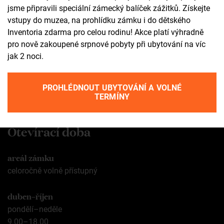
jsme připravili speciální zámecký balíček zážitků. Získejte
tic@zamekzdar.cz
vstupy do muzea, na prohlídku zámku i do dětského
Inventoria zdarma pro celou rodinu! Akce platí výhradně
SOCIÁLNÍ SÍTĚ
pro nově zakoupené srpnové pobyty při ubytování na víc
jak 2 noci.
fb
ig
PROHLÉDNOUT UBYTOVÁNÍ A VOLNÉ
yt
ta
TERMÍNY
Otevírací doba
areál zámku
celoročně volně přístupný
duben–říjen
pondělí–neděle
9.00–18.00