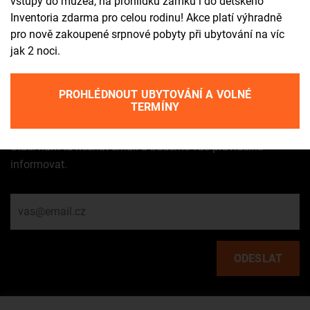
vstupy do muzea, na prohlídku zámku i do dětského
9.00–17.00
Inventoria zdarma pro celou rodinu! Akce platí výhradně
pro nově zakoupené srpnové pobyty při ubytování na víc
Kontakty a otevírací doby
jak 2 noci.
Zůstaňte s námi
PROHLÉDNOUT UBYTOVÁNÍ A VOLNÉ
TERMÍNY
Máte zájem dostávat tu a tam zprávy o dění na zámku?
Stačí nám tu nechat email a budeme vás pravidelně
informovat.