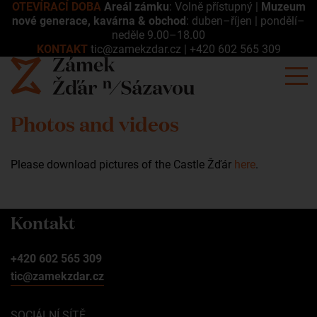
OTEVÍRACÍ DOBA
Areál zámku
: Volně přístupný |
Muzeum
nové generace, kavárna & obchod
: duben–říjen | pondělí–
neděle 9.00–18.00
KONTAKT
tic@zamekzdar.cz
|
+420 602 565 309
Photos and videos
Please download pictures of the Castle Žďár
here
.
Kontakt
+420 602 565 309
tic@zamekzdar.cz
SOCIÁLNÍ SÍTĚ