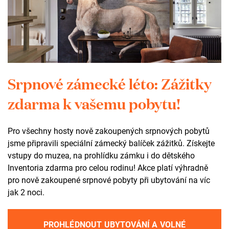
Silvie Holečková
Svatební koordinátorka
+420 603 847 803
holeckova@zamekzdar.cz
Srpnové zámecké léto: Zážitky
zdarma k vašemu pobytu!
Můžete nám také zanechat
Pro všechny hosty nově zakoupených srpnových pobytů
zprávu prostřednictvím
jsme připravili speciální zámecký balíček zážitků. Získejte
vstupy do muzea, na prohlídku zámku i do dětského
formuláře
Inventoria zdarma pro celou rodinu! Akce platí výhradně
pro nově zakoupené srpnové pobyty při ubytování na víc
jak 2 noci.
VAŠE JMÉNO
PROHLÉDNOUT UBYTOVÁNÍ A VOLNÉ