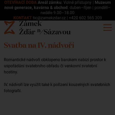
OTEVÍRACÍ DOBA
Areál zámku
: Volně přístupný |
Muzeum
nové generace, kavárna & obchod
: duben–říjen | pondělí–
neděle 9.00–18.00
KONTAKT
tic@zamekzdar.cz
|
+420 602 565 309
Svatba na IV. nádvoří
Romantické nádvoří obklopeno barokem nabízí prostor k
uspořádání svatebního obřadu či venkovní svatební
hostiny.
IV. nádvoří lze využít také k pořízení kouzelných svatebních
fotografií.