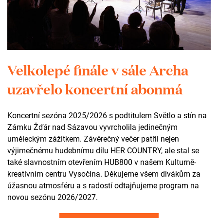
Kontakt
+420 602 565 309
tic@zamekzdar.cz
Velkolepé finále v sále Archa
SOCIÁLNÍ SÍTĚ
uzavřelo koncertní abonmá
fb
ig
Koncertní sezóna 2025/2026 s podtitulem Světlo a stín na
yt
ta
Zámku Žďár nad Sázavou vyvrcholila jedinečným
uměleckým zážitkem. Závěrečný večer patřil nejen
výjimečnému hudebnímu dílu HER COUNTRY, ale stal se
Otevírací doba
také slavnostním otevřením HUB800 v našem Kulturně-
kreativním centru Vysočina. Děkujeme všem divákům za
úžasnou atmosféru a s radostí odtajňujeme program na
areál zámku
novou sezónu 2026/2027.
celoročně volně přístupný