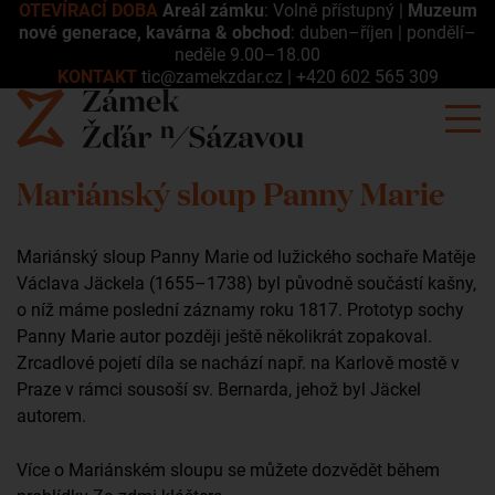
OTEVÍRACÍ DOBA
Areál zámku
: Volně přístupný |
Muzeum
nové generace, kavárna & obchod
: duben–říjen | pondělí–
neděle 9.00–18.00
KONTAKT
tic@zamekzdar.cz
|
+420 602 565 309
Mariánský sloup Panny Marie
Mariánský sloup Panny Marie od lužického sochaře Matěje
Václava Jäckela (1655–1738) byl původně součástí kašny,
o níž máme poslední záznamy roku 1817. Prototyp sochy
Panny Marie autor později ještě několikrát zopakoval.
Zrcadlové pojetí díla se nachází např. na Karlově mostě v
Praze v rámci sousoší sv. Bernarda, jehož byl Jäckel
autorem.
Více o Mariánském sloupu se můžete dozvědět během