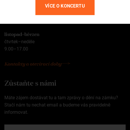
duben–říjen
VÍCE O KONCERTU
pondělí–neděle
9.00–18.00
listopad–březen
čtvrtek–neděle
9.00–17.00
Kontakty a otevírací doby
Zůstaňte s námi
Máte zájem dostávat tu a tam zprávy o dění na zámku?
Stačí nám tu nechat email a budeme vás pravidelně
informovat.