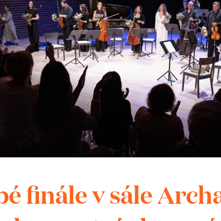
em kláštera. V roce 2009 byl kostel
nor papežem Benediktem XVI. Tento
n 15 významných kostelů v České
d zvláštní patronací papeže. Bazilika
století a upravena Janem Blažejem
tku 18. století. Hlavní loď je druhou
í na Moravě po Velehradě.
Otevírací do
é finále v sále Arch
areál zámku