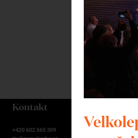
Mikuláše, který byl srdc
povýšen na baziliku mi
čestný titul používá je
republice, které jsou po
byla postavena ve 13. 
Santini Aichelem na začá
nejdelší chrámovou lod
Kontakt
Velkolep
+420 602 565 309