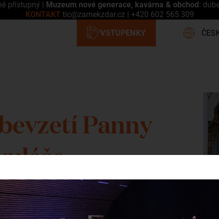
ně přístupný |
Muzeum nové generace, kavárna & obchod
: dub
KONTAKT
tic@zamekzdar.cz
|
+420 602 565 309
ebevzetí Panny
kuláše
oří je bývalý cisterciácký
evzetí Panny Marie a svatého