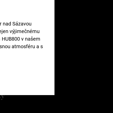
pný
ár nad Sázavou
nejen výjimečnému
ím HUB800 v našem
snou atmosféru a s
doby
zy