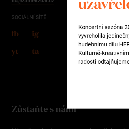
uzavřel
tic@zamekzdar.cz
SOCIÁLNÍ SÍTĚ
Koncertní sezóna 2
fb
ig
vyvrcholila jedine
hudebnímu dílu HER
yt
ta
Kulturně-kreativní
radostí odtajňujem
Zůstaňte s námi