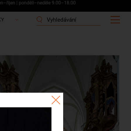
en–říjen | pondělí–neděle 9.00–18.00