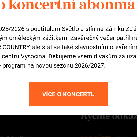
o koncertní abonmá
celoročně volně přístu
duben–říjen
pondělí–neděle
025/2026 s podtitulem Světlo a stín na Zámku Žď
9.00–18.00
čným uměleckým zážitkem. Závěrečný večer patřil 
 COUNTRY, ale stal se také slavnostním otevřen
listopad–březen
m centru Vysočina. Děkujeme všem divákům za úža
čtvrtek–neděle
e program na novou sezónu 2026/2027.
9.00–17.00
Kontakty a otevírací 
VÍCE O KONCERTU
Rychlé odka