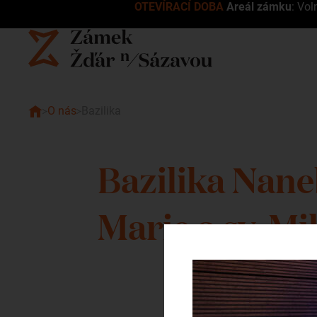
OTEVÍRACÍ DOBA
Areál zámku
: Vol
O nás
Bazilika
Bazilika Nan
Marie a sv. Mi
Dominantou druhého nádv
konventní kostel Naneb