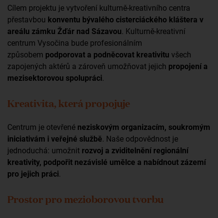
Cílem projektu je vytvoření kulturně-kreativního centra
přestavbou
konventu bývalého cisterciáckého kláštera v
areálu zámku Žďár nad Sázavou
. Kulturně-kreativní
centrum Vysočina bude profesionálním
způsobem
podporovat a podněcovat kreativitu
všech
zapojených aktérů a zároveň umožňovat jejich
propojení a
mezisektorovou spolupráci
.
Kreativita, která propojuje
Centrum je otevřené
neziskovým organizacím, soukromým
iniciativám i veřejné službě
. Naše odpovědnost je
jednoduchá: umožnit
rozvoj a zviditelnění regionální
kreativity, podpořit nezávislé umělce a nabídnout zázemí
pro jejich práci
.
Prostor pro mezioborovou tvorbu