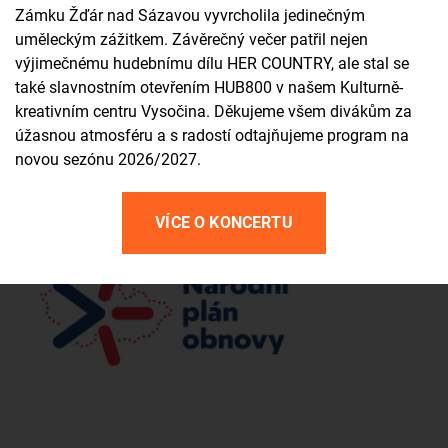
Zámku Žďár nad Sázavou vyvrcholila jedinečným
uměleckým zážitkem. Závěrečný večer patřil nejen
výjimečnému hudebnímu dílu HER COUNTRY, ale stal se
také slavnostním otevřením HUB800 v našem Kulturně-
kreativním centru Vysočina. Děkujeme všem divákům za
úžasnou atmosféru a s radostí odtajňujeme program na
novou sezónu 2026/2027.
VÍCE O KONCERTU