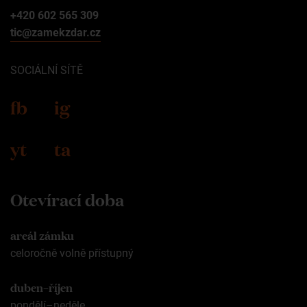
+420 602 565 309
tic@zamekzdar.cz
SOCIÁLNÍ SÍTĚ
fb
ig
yt
ta
Otevírací doba
areál zámku
celoročně volně přístupný
duben–říjen
pondělí–neděle