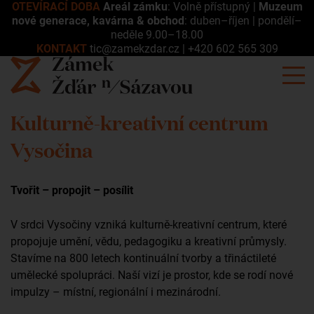
OTEVÍRACÍ DOBA
Areál zámku
: Volně přístupný |
Muzeum
nové generace, kavárna & obchod
: duben–říjen | pondělí–
neděle 9.00–18.00
KONTAKT
tic@zamekzdar.cz
|
+420 602 565 309
Kulturně-kreativní centrum
Vysočina
Tvořit – propojit – posílit
V srdci Vysočiny vzniká kulturně-kreativní centrum, které
propojuje umění, vědu, pedagogiku a kreativní průmysly.
Stavíme na 800 letech kontinuální tvorby a třináctileté
umělecké spolupráci. Naší vizí je prostor, kde se rodí nové
impulzy – místní, regionální i mezinárodní.