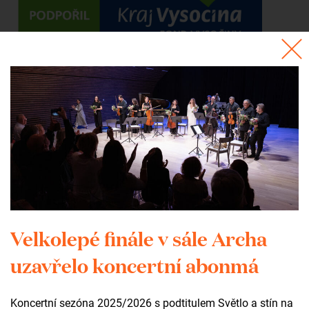
Velkolepé finále v sále Archa
uzavřelo koncertní abonmá
Koncertní sezóna 2025/2026 s podtitulem Světlo a stín na