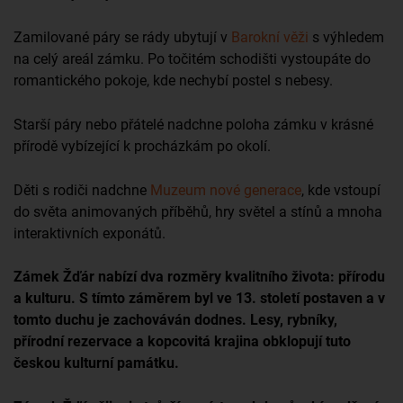
Zamilované páry se rády ubytují v
Barokní věži
s výhledem
na celý areál zámku. Po točitém schodišti vystoupáte do
romantického pokoje, kde nechybí postel s nebesy.
Starší páry nebo přátelé nadchne poloha zámku v krásné
přírodě vybízející k procházkám po okolí.
Děti s rodiči nadchne
Muzeum nové generace
, kde vstoupí
do světa animovaných příběhů, hry světel a stínů a mnoha
interaktivních exponátů.
Zámek Žďár nabízí dva rozměry kvalitního života: přírodu
a kulturu. S tímto záměrem byl ve 13. století postaven a v
tomto duchu je zachováván dodnes. Lesy, rybníky,
přírodní rezervace a kopcovitá krajina obklopují tuto
českou kulturní památku.