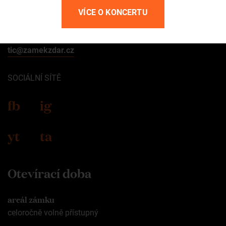
Kontakt
VÍCE O KONCERTU
+420 602 565 309
tic@zamekzdar.cz
SOCIÁLNÍ SÍTĚ
fb
ig
yt
ta
Otevírací doba
areál zámku
celoročně volně přístupný