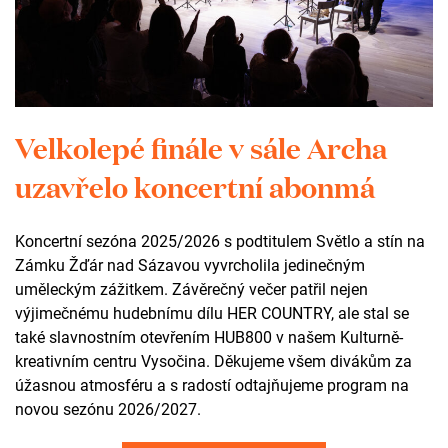
Velkolepé finále v sále Archa
uzavřelo koncertní abonmá
Koncertní sezóna 2025/2026 s podtitulem Světlo a stín na
Potřebujete poradit? Kontaktujte nás!
Zámku Žďár nad Sázavou vyvrcholila jedinečným
uměleckým zážitkem. Závěrečný večer patřil nejen
výjimečnému hudebnímu dílu HER COUNTRY, ale stal se
recepce
také slavnostním otevřením HUB800 v našem Kulturně-
kreativním centru Vysočina. Děkujeme všem divákům za
+420 732 384 312
úžasnou atmosféru a s radostí odtajňujeme program na
reception@zamekzdar.cz
novou sezónu 2026/2027.