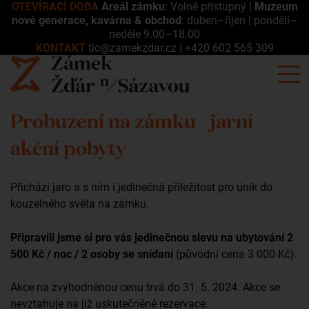
OTEVÍRACÍ DOBA
Areál zámku
: Volně přístupný |
Muzeum
nové generace, kavárna & obchod
: duben–říjen | pondělí–
neděle 9.00–18.00
KONTAKT
tic@zamekzdar.cz
|
+420 602 565 309
Probuzení na zámku - jarní
akční pobyty
Přichází jaro a s ním i jedinečná příležitost pro únik do
kouzelného světa na zámku.
Připravili jsme si pro vás jedinečnou slevu na ubytování 2
500 Kč / noc / 2 osoby se snídaní
(původní cena 3 000 Kč).
Akce na zvýhodněnou cenu trvá do 31. 5. 2024. Akce se
nevztahuje na již uskutečněné rezervace.