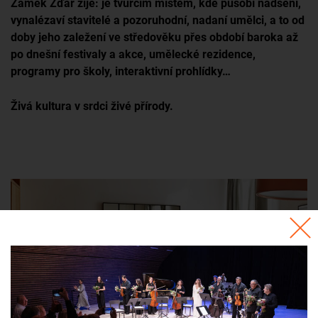
Zámek Žďár žije: je tvůrčím místem, kde působí nadšení,
vynalézaví stavitelé a pozoruhodní, nadaní umělci, a to od
doby jeho zaležení ve středověku přes období baroka až
po dnešní festivaly a akce, umělecké rezidence,
programy pro školy, interaktivní prohlídky…
Živá kultura v srdci živé přírody.