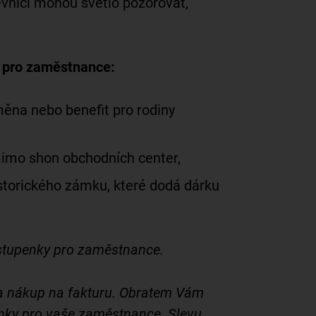
vníci mohou světlo pozorovat,
k pro zaměstnance:
měna nebo benefit pro rodiny
 mimo shon obchodních center,
istorického zámku, které dodá dárku
vstupenky pro zaměstnance.
na nákup na fakturu. Obratem Vám
enky pro vaše zaměstnance. Slevu