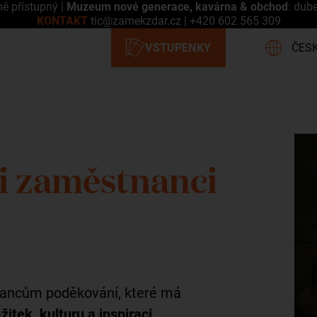
ně přístupný |
Muzeum nové generace, kavárna & obchod
: dub
KONTAKT
tic@zamekzdar.cz
|
+420 602 565 309
si zaměstnanci
ancům poděkování, které má
žitek, kulturu a inspiraci
.