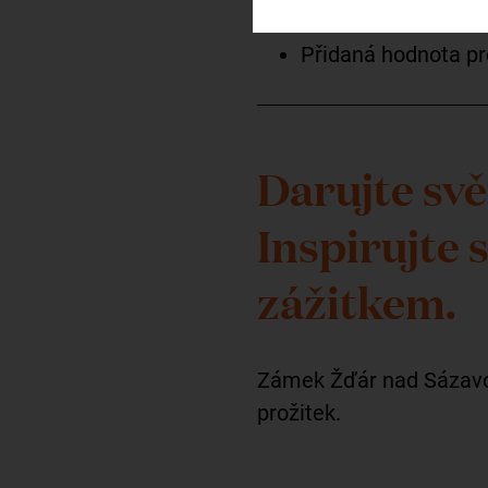
oddělení
Přidaná hodnota pro
Darujte svě
Inspirujte
zážitkem.
Zámek Žďár nad Sázavou
prožitek.