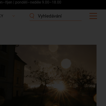
en–říjen | pondělí–neděle 9.00–18.00