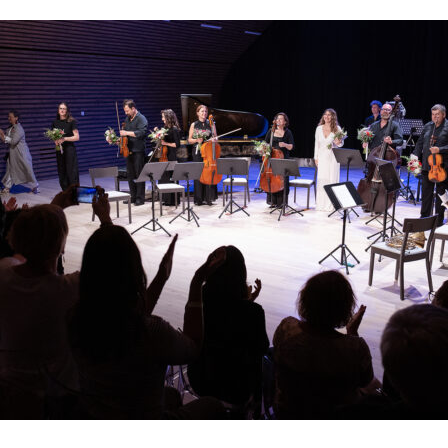
ulturní zážitek
– vstup na více
půl roku,
dměny pro zaměstnance nebo
ění, estetice a hodnotám, které
 kompletní abonmá.
onmá je možné využít 20% slevu
ty.