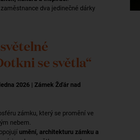
e zaměstnance dva jedinečné dárky
 světelné
Dotkni se světla“
 ledna 2026 | Zámek Žďár nad
osféru zámku, který se promění ve
irým nebem.
ropojují
umění, architekturu zámku a