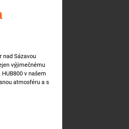
a
ár nad Sázavou
nejen výjimečnému
ím HUB800 v našem
snou atmosféru a s