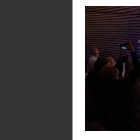
Abonmá jako dárek:
nabízí
dlouhodobý k
koncertů v průběhu 
elegantní forma o
manažerské týmy,
posiluje vztah k um
inspirují.
20% sleva pro firmy na
Kromě zvýhodněného ab
také na jednotlivé koncer