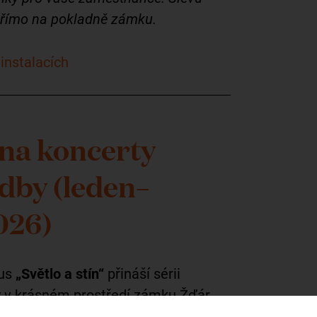
i přímo na pokladně zámku.
 instalacích
na koncerty
dby (leden–
026)
lus
„Světlo a stín“
přináší sérii
y v krásném prostředí zámku Žďár.