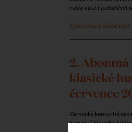
nelze využít jednotlivc
Zjistit více o světelných
2. Abonmá 
klasické hu
červenec 2
Zámecký koncertní cyk
koncertů klasické hudb