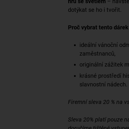
hru se světlem
– návště
dotýkat se ho i tvořit.
Proč vybrat tento dáre
ideální vánoční od
zaměstnanců,
originální zážitek
krásné prostředí h
slavnostní nádech.
Firemní sleva 20 % na 
Sleva 20% platí pouze 
doručíme tištěné vstup