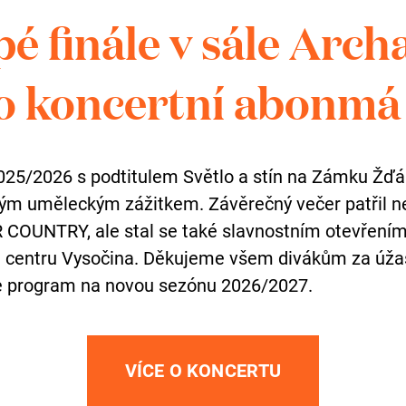
na nákup na fakturu. Obratem Vám
é finále v sále Arch
enky pro vaše zaměstnance. Slevu
i přímo na pokladně zámku.
o koncertní abonmá
erty
025/2026 s podtitulem Světlo a stín na Zámku Žď
čným uměleckým zážitkem. Závěrečný večer patřil 
t zážitek ze
 COUNTRY, ale stal se také slavnostním otevřen
m centru Vysočina. Děkujeme všem divákům za úža
r
e program na novou sezónu 2026/2027.
í dárek s výjimečnou atmosférou
VÍCE O KONCERTU
up a snadná administrativa pro HR