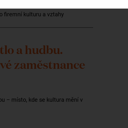
 firemní kulturu a vztahy
tlo a hudbu.
 své zaměstnance
 – místo, kde se kultura mění v