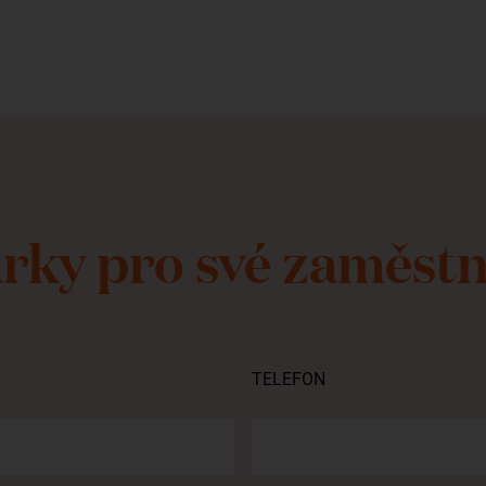
árky pro své zaměst
TELEFON