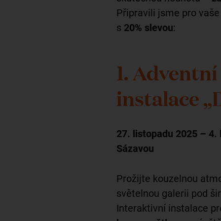
Připravili jsme pro vaš
s
20% slevou
:
1. Adventní
instalace „
27. listopadu 2025 – 4.
Sázavou
Prožijte kouzelnou atm
světelnou galerii pod š
Interaktivní instalace p