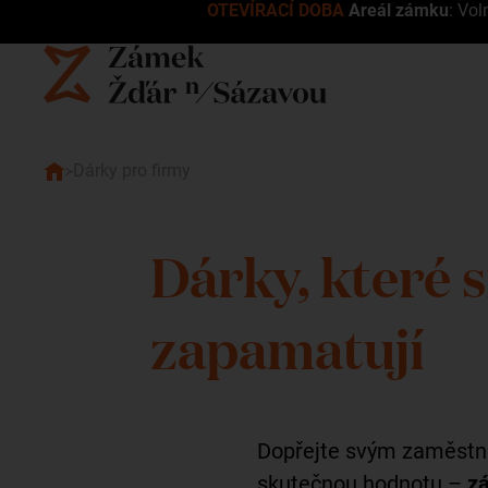
OTEVÍRACÍ DOBA
Areál zámku
: Vol
Dárky pro firmy
Dárky, které 
zapamatují
Dopřejte svým zaměstn
skutečnou hodnotu –
zá