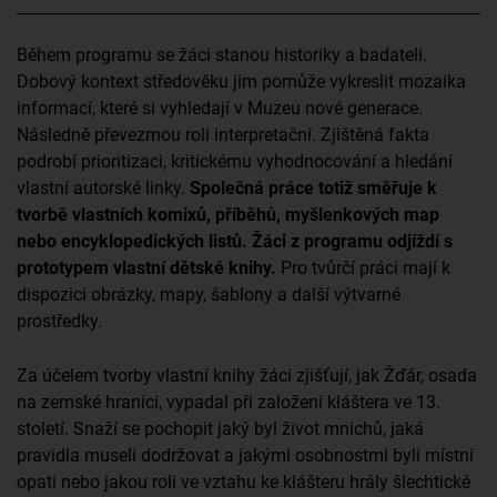
Během programu se žáci stanou historiky a badateli.
Dobový kontext středověku jim pomůže vykreslit mozaika
informací, které si vyhledají v Muzeu nové generace.
Následně převezmou roli interpretační. Zjištěná fakta
podrobí prioritizaci, kritickému vyhodnocování a hledání
vlastní autorské linky.
Společná práce totiž směřuje k
tvorbě vlastních komixů, příběhů, myšlenkových map
nebo encyklopedických listů. Žáci z programu odjíždí s
prototypem vlastní dětské knihy.
Pro tvůrčí práci mají k
dispozici obrázky, mapy, šablony a další výtvarné
prostředky.
Za účelem tvorby vlastní knihy žáci zjišťují, jak Žďár, osada
na zemské hranici, vypadal při založení kláštera ve 13.
století. Snaží se pochopit jaký byl život mnichů, jaká
pravidla museli dodržovat a jakými osobnostmi byli místní
opati nebo jakou roli ve vztahu ke klášteru hrály šlechtické