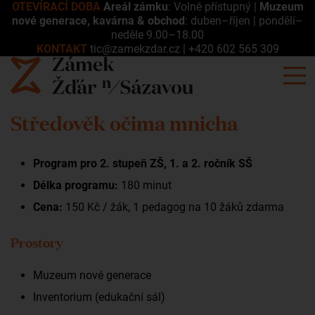
OTEVÍRACÍ DOBA
Areál zámku
: Volně přístupný |
Muzeum
nové generace, kavárna & obchod
: duben–říjen | pondělí–
neděle 9.00–18.00
KONTAKT
tic@zamekzdar.cz
|
+420 602 565 309
Středověk očima mnicha
Program pro 2. stupeň ZŠ, 1. a 2. ročník SŠ
Délka programu:
180 minut
Cena:
150 Kč / žák,
1 pedagog na 10 žáků zdarma
Prostory
Muzeum nové generace
Inventorium (edukační sál)