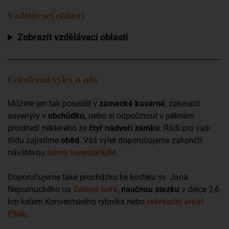
Vzdělávací oblasti
Zobrazit vzdělávací oblasti
Celodenní výlet u nás
Můžete jen tak posedět v
zámecké kavárně
, zakoupit
suvenýry v
obchůdku,
nebo si odpočinout v pěkném
prostředí některého ze
čtyř nádvoří zámku
. Rádi pro vaši
třídu zajistíme
oběd
. Váš výlet doporučujeme zakončit
návštěvou
herny InventoriUM
.
Doporučujeme také procházku ke kostelu sv. Jana
Nepomuckého na
Zelené hoře
,
naučnou stezku
v délce 2,6
km kolem Konventského rybníka nebo
rekreační areál
Pilák
.