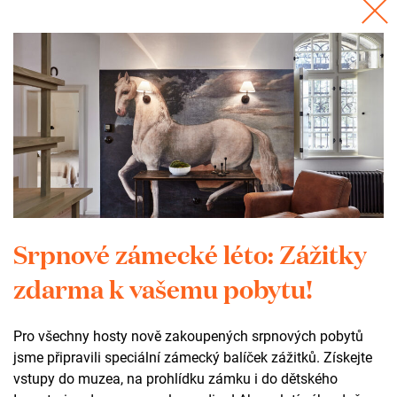
Přijďte a vyzkoušejte si vše na vlastní kůži.
Srpnové zámecké léto: Zážitky
zdarma k vašemu pobytu!
Přečtěte si rozhovor s učitelem: Poznávat
přírodu i kulturní památky
Pro všechny hosty nově zakoupených srpnových pobytů
jsme připravili speciální zámecký balíček zážitků. Získejte
Objednávky
vstupy do muzea, na prohlídku zámku i do dětského