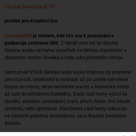
Herna InventoriUM
prostor pro kreativní hru
InventoriUM
je místem, kde hra zve k poznávání a
podporuje zvídavost dětí.
Z téměř osm set let dlouhé
historie areálu se herna soustředí na témata stavitelství a
zkoumání vztahu člověka a vody jako přírodního zdroje.
Herní prvek VODA sleduje cestu kapky krajinou od pramene
přes rozvodí, rašeliniště a mokřady až po uměle vytvořená
koryta do města, skrze technické stavby a historická místa
až zpět do přírodního koloběhu. Další část herny vybízí ke
stavění, skládání, pochopení, tvarů, ploch, barev, linií, křivek,
symbolů, nebo gravitace. Stavitelská část herny odkazuje
na barokně-gotickou architekturu Jana Blažeje Santiniho-
Aichela.