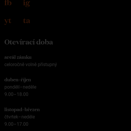
fb
ig
yt
ta
Otevírací doba
areál zámku
celoročně volně přístupný
duben–říjen
pondělí–neděle
9.00–18.00
listopad–březen
čtvrtek–neděle
9.00–17.00