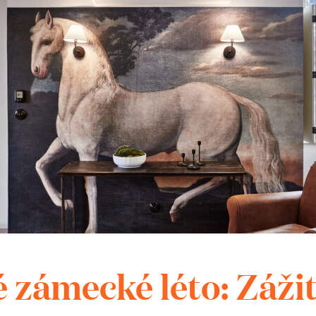
ěta kolem nás
 v minulosti a dnes (každodenní
tování, zdroj energie)
áštera, v okolní přírodě, na světě
ý doprovod zdarma
 zámecké léto: Záži