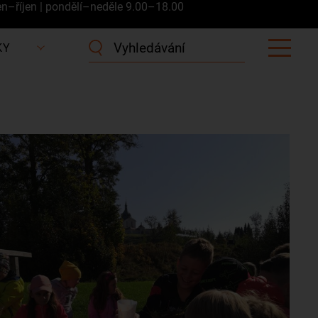
en–říjen | pondělí–neděle 9.00–18.00