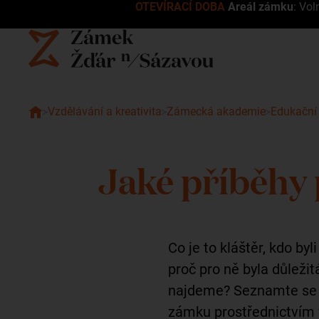
OTEVÍRACÍ DOBA
Areál zámku
: Vol
Vzdělávání a kreativita
Zámecká akademie
Edukační
Jaké příběhy 
Co je to kláštěr, kdo byl
proč pro ně byla důleži
najdeme? Seznamte se 
zámku prostřednictvím 