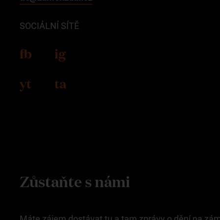
SOCIÁLNÍ SÍTĚ
fb
ig
yt
ta
Zůstaňte s námi
Máte zájem dostávat tu a tam zprávy o dění na zá