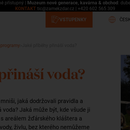
ně přístupný |
Muzeum nové generace, kavárna & obchod
: dub
KONTAKT
tic@zamekzdar.cz
|
+420 602 565 309
 programy
Jaké příběhy přináší voda?
přináší voda?
i mniši, jaká dodržovali pravidla a
tá voda? Jaká může být, kde všude ji
s areálem žďárského kláštera a
vody, živlu, bez kterého nemůžeme