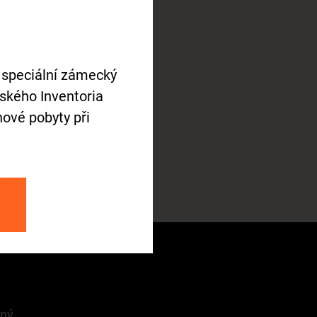
a Tlustošová
ucí lektorského oddělení
 speciální zámecký
tského Inventoria
ové pobyty při
 702 023 940
stosova@zamekzdar.cz
ba
pný