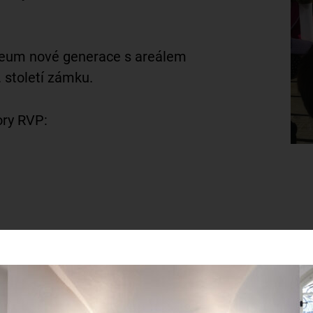
eum nové generace s areálem
. století zámku.
ory RVP: