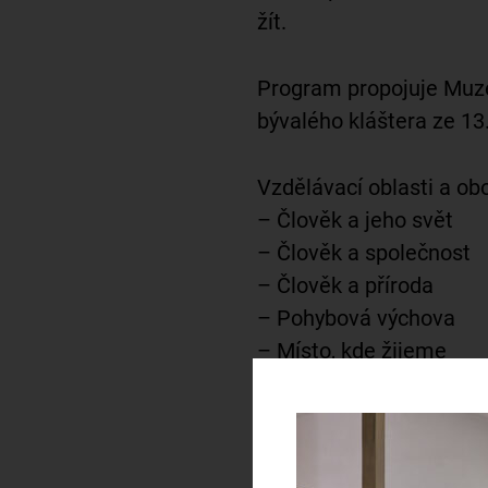
žít.
Program propojuje Muz
bývalého kláštera ze 13
Vzdělávací oblasti a ob
– Člověk a jeho svět
– Člověk a společnost
– Člověk a příroda
– Pohybová výchova
– Místo, kde žijeme
– Lidé kolem nás
– Lidé a čas
Témata programu: