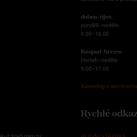
duben–říjen
pondělí–neděle
9.00–18.00
listopad–březen
čtvrtek–neděle
9.00–17.00
Kontakty a otevírací 
Rychlé odka
mku? Stačí nám tu
HLAVNÍ STRÁNKA