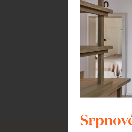
– Voda jako součást sv
– Využití a význam vody
život, hospodářství, ces
– Pohyb vody v areálu kl
atd.
– Vlastnosti vody
2. stupeň ZŠ
90-120 minut
95 Kč/ žák, pedagogick
Srpnové