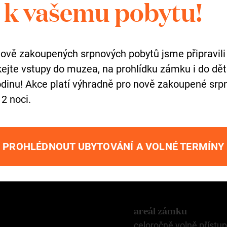
k vašemu pobytu!
ontaktujte Adélu.
Adél
vedo
nově zakoupených srpnových pobytů jsme připravili
skejte vstupy do muzea, na prohlídku zámku i do dě
dinu! Akce platí výhradně pro nově zakoupené srpn
+420
 2 noci.
tlu
PROHLÉDNOUT UBYTOVÁNÍ A VOLNÉ TERMÍNY
Otevírací do
areál zámku
celoročně volně přístu