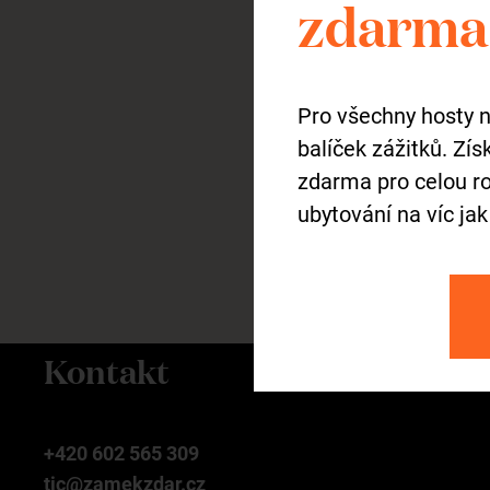
zdarma 
Máte dotaz? K
Pro všechny hosty 
balíček zážitků. Zí
zdarma pro celou ro
ubytování na víc jak
Kontakt
+420 602 565 309
tic@zamekzdar.cz