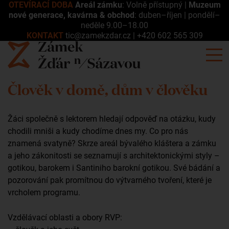
OTEVÍRACÍ DOBA
Areál zámku
: Volně přístupný |
Muzeum
nové generace, kavárna & obchod
: duben–říjen | pondělí–
neděle 9.00–18.00
KONTAKT
tic@zamekzdar.cz
|
+420 602 565 309
Člověk v domě, dům v člověku
Žáci společně s lektorem hledají odpověď na otázku, kudy
chodili mniši a kudy chodíme dnes my. Co pro nás
znamená svatyně? Skrze areál bývalého kláštera a zámku
a jeho zákonitosti se seznamují s architektonickými styly –
gotikou, barokem i Santiniho barokní gotikou. Své bádání a
pozorování pak promítnou do výtvarného tvoření, které je
vrcholem programu.
Vzdělávací oblasti a obory RVP: