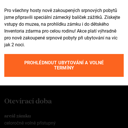
Kontakt
Pro všechny hosty nově zakoupených srpnových pobytů
jsme připravili speciální zámecký balíček zážitků. Získejte
+420 602 565 309
vstupy do muzea, na prohlídku zámku i do dětského
tic@zamekzdar.cz
Inventoria zdarma pro celou rodinu! Akce platí výhradně
pro nově zakoupené srpnové pobyty při ubytování na víc
jak 2 noci.
SOCIÁLNÍ SÍTĚ
fb
ig
PROHLÉDNOUT UBYTOVÁNÍ A VOLNÉ
TERMÍNY
yt
ta
Otevírací doba
areál zámku
celoročně volně přístupný