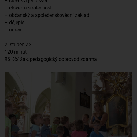
– člověk a jeho svět
– člověk a společnost
– občanský a společenskovědní základ
– dějepis
– umění
2. stupeň ZŠ
120 minut
95 Kč/ žák, pedagogický doprovod zdarma