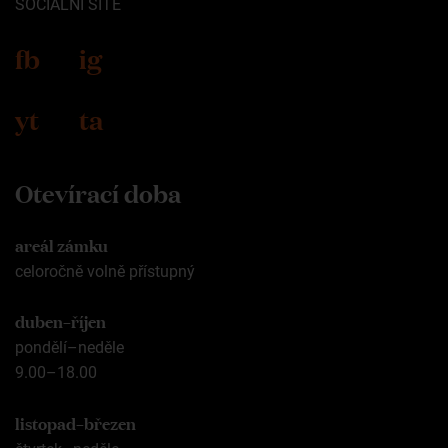
SOCIÁLNÍ SÍTĚ
fb
ig
yt
ta
Otevírací doba
areál zámku
celoročně volně přístupný
duben–říjen
pondělí–neděle
9.00–18.00
listopad–březen