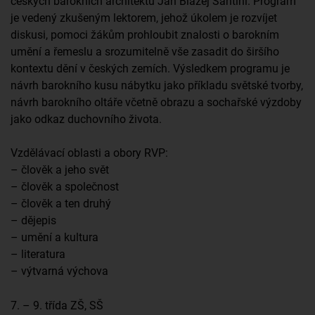
českých barokních architektů Jan Blažej Santini. Program
je vedený zkušeným lektorem, jehož úkolem je rozvíjet
diskusi, pomoci žákům prohloubit znalosti o barokním
umění a řemeslu a srozumitelně vše zasadit do širšího
kontextu dění v českých zemích. Výsledkem programu je
návrh barokního kusu nábytku jako příkladu světské tvorby,
návrh barokního oltáře včetně obrazu a sochařské výzdoby
jako odkaz duchovního života.
Vzdělávací oblasti a obory RVP:
– člověk a jeho svět
– člověk a společnost
– člověk a ten druhý
– dějepis
– umění a kultura
– literatura
– výtvarná výchova
7. – 9. třída ZŠ, SŠ