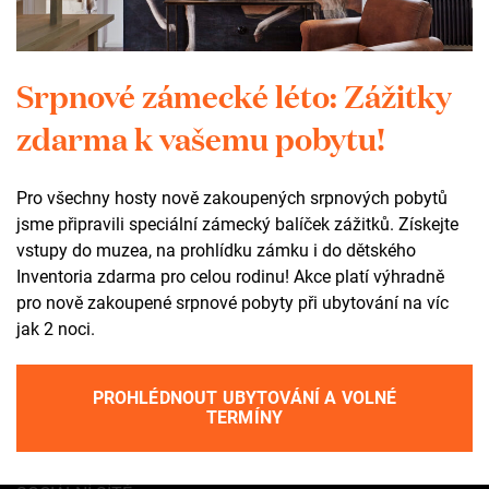
Srpnové zámecké léto: Zážitky
Máte dotaz? Kontaktujte Adélu.
zdarma k vašemu pobytu!
Adéla Tlustošová
vedoucí lektorského oddělení
Pro všechny hosty nově zakoupených srpnových pobytů
jsme připravili speciální zámecký balíček zážitků. Získejte
+420 702 023 940
vstupy do muzea, na prohlídku zámku i do dětského
tlustosova@zamekzdar.cz
Inventoria zdarma pro celou rodinu! Akce platí výhradně
pro nově zakoupené srpnové pobyty při ubytování na víc
jak 2 noci.
Kontakt
PROHLÉDNOUT UBYTOVÁNÍ A VOLNÉ
+420 602 565 309
TERMÍNY
tic@zamekzdar.cz