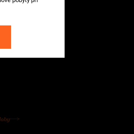
ba
ové pobyty při
pný
doby