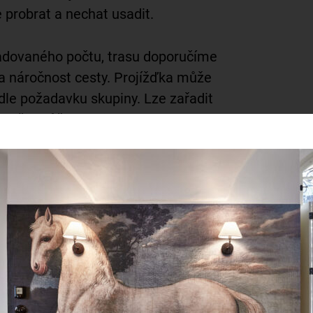
 probrat a nechat usadit.
adovaného počtu, trasu doporučíme
a náročnost cesty. Projížďka může
dle požadavku skupiny. Lze zařadit
akončit můžeme piknikem v
ízké hospůdce.
d délky trasy, pohybuje se od dvou do
strávený mimo sedlo
(třeba u piva).
pohybuje od 500 Kč do cca 3000 Kč
v
tníků, případné variantě elektrokol či