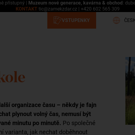
ně přístupný |
Muzeum nové generace, kavárna & obchod
: dub
KONTAKT
tic@zamekzdar.cz
|
+420 602 565 309
kole
další organizace času – někdy je fajn
echat plynout volný čas, nemusí být
vané minutu po minutě.
Po společné
ní varianta, jak nechat doběhnout