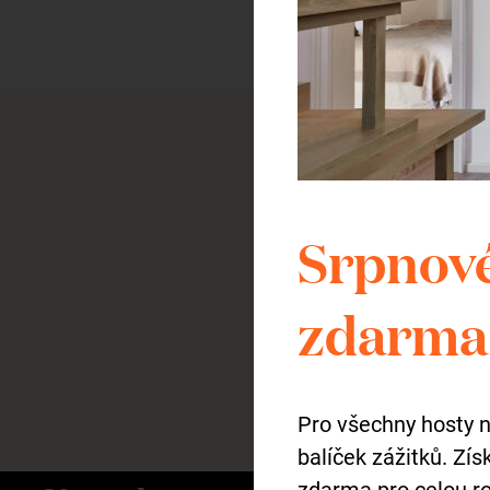
Potřebujete po
Srpnové
Karolínu.
zdarma 
Pro všechny hosty 
balíček zážitků. Zí