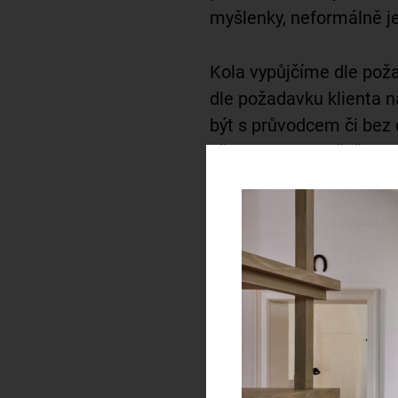
myšlenky, neformálně je
Kola vypůjčíme dle pož
dle požadavku klienta n
být s průvodcem či bez 
před nebo po večeři, z
zámeckém sadu či v bl
Doba trvání je odvislá o
čtyř hodin jízdy + čas 
Cena zapůjčení kol se 
závislosti na počtu účas
času výpůjčky.