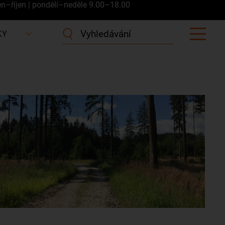
en–říjen | pondělí–neděle 9.00–18.00