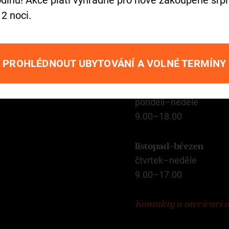
Otevírací do
dinu! Akce platí výhradně pro nově zakoupené srpn
 2 noci.
areál zámku
celoročně volně přístu
PROHLÉDNOUT UBYTOVÁNÍ A VOLNÉ TERMÍNY
duben–říjen
pondělí–neděle
9.00–18.00
listopad–březen
čtvrtek–neděle
9.00–17.00
Kontakty a otevírací 