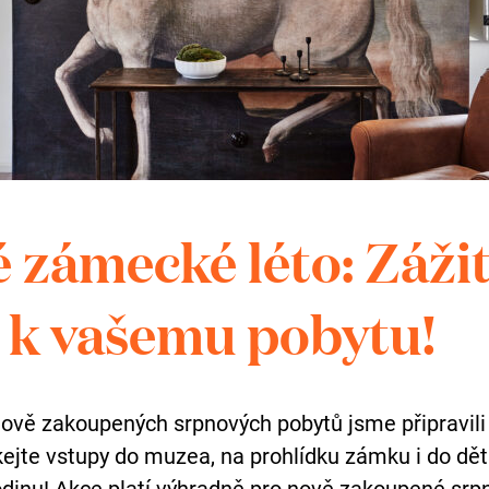
radit? Kontaktujte
Karo
 zámecké léto: Záži
Eve
k vašemu pobytu!
+420
kou
nově zakoupených srpnových pobytů jsme připravili
skejte vstupy do muzea, na prohlídku zámku i do dě