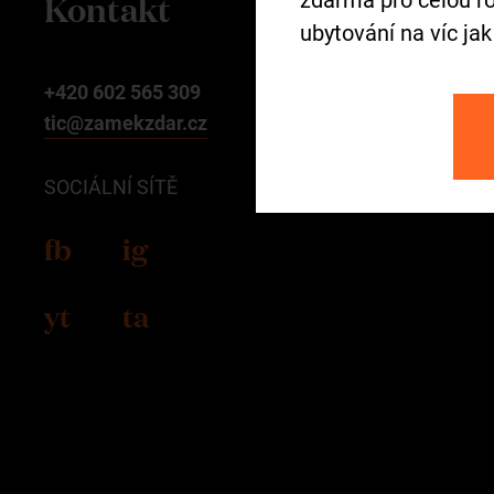
Kontakt
zdarma pro celou ro
ubytování na víc jak
+420 602 565 309
tic@zamekzdar.cz
SOCIÁLNÍ SÍTĚ
fb
ig
yt
ta