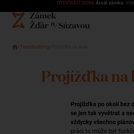
OTEVÍRACÍ DOBA
Areál zámku
: Vol
Teambuilding
Projížďka na kole
Projížďka na 
Projížďka po okolí bez 
se jen tak vyvětrat a n
vždycky všechno pláno
práci to může být funkč